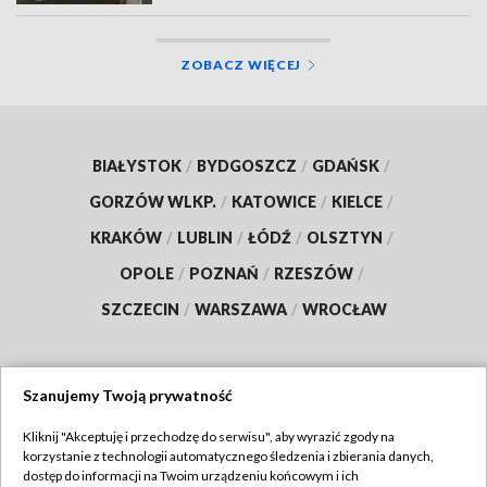
ZOBACZ WIĘCEJ
BIAŁYSTOK
/
BYDGOSZCZ
/
GDAŃSK
/
GORZÓW WLKP.
/
KATOWICE
/
KIELCE
/
KRAKÓW
/
LUBLIN
/
ŁÓDŹ
/
OLSZTYN
/
OPOLE
/
POZNAŃ
/
RZESZÓW
/
SZCZECIN
/
WARSZAWA
/
WROCŁAW
Szanujemy Twoją prywatność
Dołącz do nas:
Kliknij "Akceptuję i przechodzę do serwisu", aby wyrazić zgody na
korzystanie z technologii automatycznego śledzenia i zbierania danych,
TVP
dostęp do informacji na Twoim urządzeniu końcowym i ich