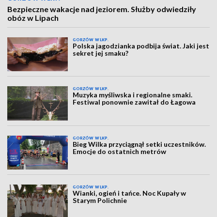
Bezpieczne wakacje nad jeziorem. Służby odwiedziły
obóz w Lipach
GORZÓW WLKP.
Polska jagodzianka podbija świat. Jaki jest
sekret jej smaku?
GORZÓW WLKP.
Muzyka myśliwska i regionalne smaki.
Festiwal ponownie zawitał do Łagowa
GORZÓW WLKP.
Bieg Wilka przyciągnął setki uczestników.
Emocje do ostatnich metrów
GORZÓW WLKP.
Wianki, ogień i tańce. Noc Kupały w
Starym Polichnie