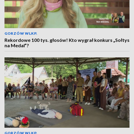
GORZÓW WLKP.
Rekordowe 100 tys. głosów! Kto wygrał konkurs „Sołtys
na Medal”?
GORZÓW WLKP.