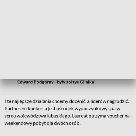
wzięcia udziału w tym konkursie.
Krystyna Podsiadło - była sołtyska Janczewa
To jest promowanie sołtysa, promowanie
miejscowości, wszystkich mieszkańców.
Myślę, że sołtysi powinni być zgłaszani na
takie konkursy i w ten czas mamy pewien
wgląd w ich działania.
Edward Podgórny - były sołtys Glinika
I te najlepsze działania chcemy docenić, a liderów nagrodzić.
Partnerem konkursu jest ośrodek wypoczynkowy spa w
sercu województwa lubuskiego. Laureat otrzyma voucher na
weekendowy pobyt dla dwóch osób.