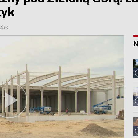
zyk
EŃSK
N