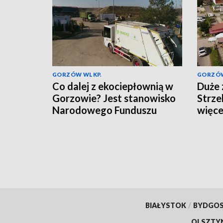
GORZÓW WLKP.
GORZÓW
Co dalej z ekociepłownią w
Duże 
Gorzowie? Jest stanowisko
Strze
Narodowego Funduszu
więce
BIAŁYSTOK
/
BYDGO
OLSZTY