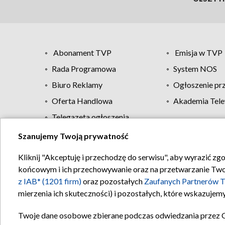
Abonament TVP
Emisja w TVP
Rada Programowa
System NOS
Biuro Reklamy
Ogłoszenie pr
Oferta Handlowa
Akademia Tele
Telegazeta ogłoszenia
Szanujemy Twoją prywatność
Regulamin TVP
Kliknij "Akceptuję i przechodzę do serwisu", aby wyrazić zg
końcowym i ich przechowywanie oraz na przetwarzanie Twoich
z IAB* (1201 firm)
oraz pozostałych
Zaufanych Partnerów T
mierzenia ich skuteczności) i pozostałych, które wskazujemy
Twoje dane osobowe zbierane podczas odwiedzania przez 