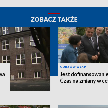
ZOBACZ TAKŻE
GORZÓW WLKP.
wa
Jest dofinansowanie 
Czas na zmiany w c