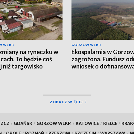
 WLKP.
GORZÓW WLKP.
zmiany na ryneczku w
Ekospalarnia w Gorzow
lcach. To będzie coś
zagrożona. Fundusz od
j niż targowisko
wniosek o dofinansow
ZOBACZ WIĘCEJ
SZCZ
/
GDAŃSK
/
GORZÓW WLKP.
/
KATOWICE
/
KIELCE
/
KRA
N
/
OPOLE
/
POZNAŃ
/
RZESZÓW
/
SZCZECIN
/
WARSZAWA
/
W