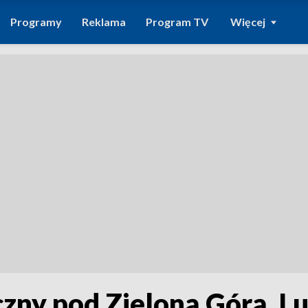
Programy
Reklama
Program TV
Więcej
zny pod Zieloną Górą. L