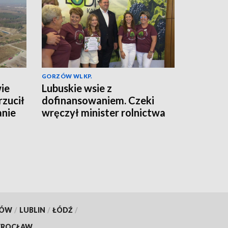
GORZÓW WLKP.
ie
Lubuskie wsie z
rzucił
dofinansowaniem. Czeki
anie
wręczył minister rolnictwa
KÓW
/
LUBLIN
/
ŁÓDŹ
/
ROCŁAW