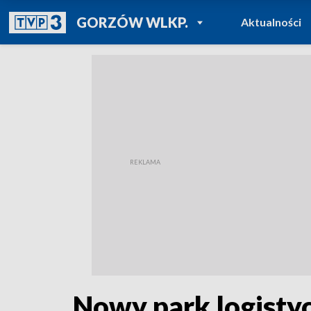
POWRÓT DO
GORZÓW WLKP.
Aktualności
TVP REGIONY
Nowy park logistyc