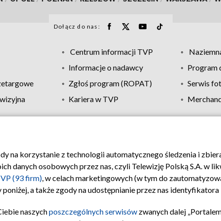
Dołącz do nas:
Centrum informacji TVP
Naziemna
Informacje o nadawcy
Program d
zetargowe
Zgłoś program (ROPAT)
Serwis fo
wizyjna
Kariera w TVP
Merchandi
Polityka prywatności
Moje zgody
Pomoc
Biuro re
ody na korzystanie z technologii automatycznego śledzenia i zbie
 danych osobowych przez nas, czyli Telewizję Polską S.A. w likw
VP (93 firm)
, w celach marketingowych (w tym do zautomatyzow
 poniżej, a także zgody na udostępnianie przez nas identyfikator
Ciebie naszych
poszczególnych serwisów
zwanych dalej „Portalem