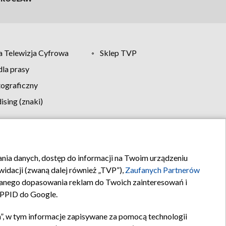
 Telewizja Cyfrowa
Sklep TVP
la prasy
tograficzny
sing (znaki)
klamy
Kontakt
rania danych, dostęp do informacji na Twoim urządzeniu
idacji (zwaną dalej również „TVP”),
Zaufanych Partnerów
anego dopasowania reklam do Twoich zainteresowań i
a PPID do Google.
”, w tym informacje zapisywane za pomocą technologii