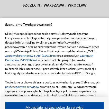
SZCZECIN
/
WARSZAWA
/
WROCŁAW
Szanujemy Twoją prywatność
Dołącz do nas:
Kliknij "Akceptuję i przechodzę do serwisu", aby wyrazić zgody na
korzystanie z technologii automatycznego śledzenia i zbierania danych,
TVP
dostęp do informacji na Twoim urządzeniu końcowym i ich
Abonament TVP
przechowywanie oraz na przetwarzanie Twoich danych osobowych przez
Regulamin TVP
nas, czyli Telewizję Polską S.A. w likwidacji (zwaną dalej również „TVP”),
Emisja w TVP
Polityka prywatności
Zaufanych Partnerów z IAB* (1201 firm)
oraz pozostałych
Zaufanych
Partnerów TVP (93 firm)
, w celach marketingowych (w tym do
Centrum informacji TVP
Moje zgody
zautomatyzowanego dopasowania reklam do Twoich zainteresowań i
mierzenia ich skuteczności) i pozostałych, które wskazujemy poniżej, a
Naziemna Telewizja Cyfrowa
Pomoc
także zgody na udostępnianie przez nas identyfikatora PPID do Google.
Sklep TVP
Biuro reklamy
Twoje dane osobowe zbierane podczas odwiedzania przez Ciebie naszych
Rada Programowa
Kontakt
poszczególnych serwisów
zwanych dalej „Portalem”, w tym informacje
zapisywane za pomocą technologii takich jak: pliki cookie, sygnalizatory
System NOS
WWW lub innych podobnych technologii umożliwiających świadczenie
dopasowanych i bezpiecznych usług, personalizację treści oraz reklam,
Informacje o nadawcy
Kanały
udostępnianie funkcji mediów społecznościowych oraz analizowanie
Akceptuję i przechodzę do serwisu
ruchu w Internecie.