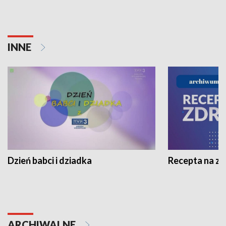
INNE
Dzień babci i dziadka
Recepta na z
ARCHIWALNE