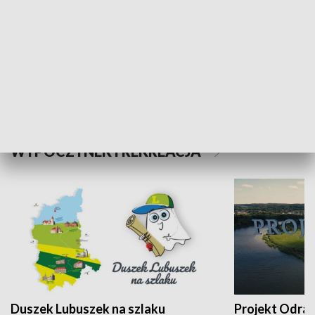
Kalejdoskop
Sołtys na med
WYPOCZYNEK I REKREACJA
Duszek Lubuszek na szlaku
Projekt Odra