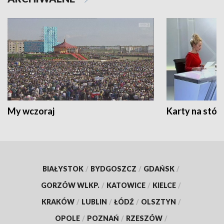
My wczoraj
Karty na stół:
BIAŁYSTOK
/
BYDGOSZCZ
/
GDAŃSK
/
GORZÓW WLKP.
/
KATOWICE
/
KIELCE
/
KRAKÓW
/
LUBLIN
/
ŁÓDŹ
/
OLSZTYN
/
OPOLE
/
POZNAŃ
/
RZESZÓW
/