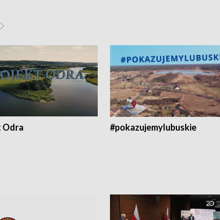
t Odra
#pokazujemylubuskie