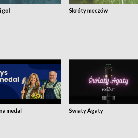
 gol
Skróty meczów
 na medal
Światy Agaty