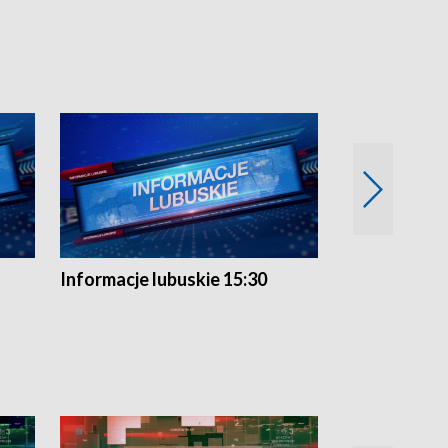
Informacje lubuskie 15:30
Przegląd ty