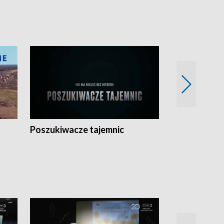
Poszukiwacze tajemnic
Kostrzyn na 