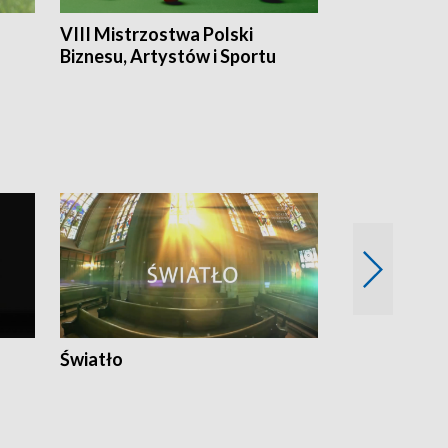
VIII Mistrzostwa Polski
Cztery kwar
Biznesu, Artystów i Sportu
Światło
Nowy adres