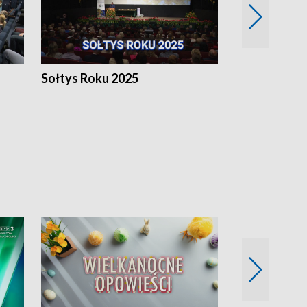
h
Sołtys Roku 2025
20 lat minęł
Wlkp.