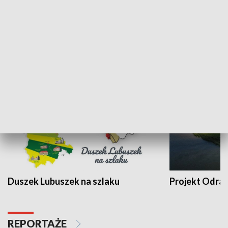
Kalejdoskop
Sołtys na med
WYPOCZYNEK I REKREACJA
Duszek Lubuszek na szlaku
Projekt Odra
REPORTAŻE