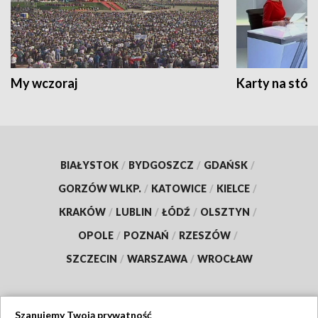
My wczoraj
Karty na stół:
BIAŁYSTOK
/
BYDGOSZCZ
/
GDAŃSK
/
GORZÓW WLKP.
/
KATOWICE
/
KIELCE
/
KRAKÓW
/
LUBLIN
/
ŁÓDŹ
/
OLSZTYN
/
OPOLE
/
POZNAŃ
/
RZESZÓW
/
SZCZECIN
/
WARSZAWA
/
WROCŁAW
Szanujemy Twoją prywatność