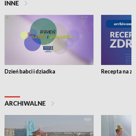
INNE
Dzień babci i dziadka
Recepta na z
ARCHIWALNE