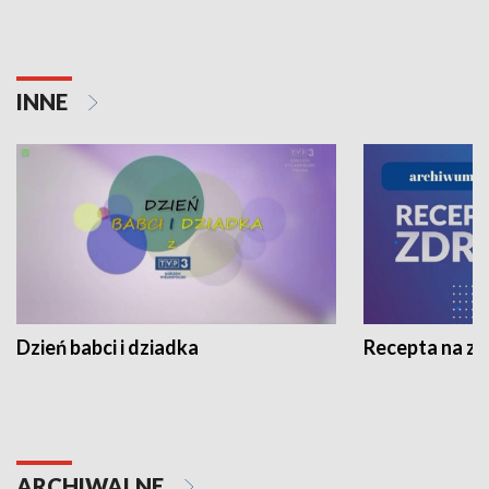
INNE
Dzień babci i dziadka
Recepta na z
ARCHIWALNE