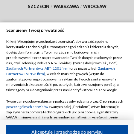
SZCZECIN
/
WARSZAWA
/
WROCŁAW
Szanujemy Twoją prywatność
Dołącz do nas:
Kliknij "Akceptuję i przechodzę do serwisu", aby wyrazić zgody na
korzystanie z technologii automatycznego śledzenia i zbierania danych,
TVP
dostęp do informacji na Twoim urządzeniu końcowym i ich
Abonament TVP
przechowywanie oraz na przetwarzanie Twoich danych osobowych przez
Regulamin TVP
nas, czyli Telewizję Polską S.A. w likwidacji (zwaną dalej również „TVP”),
Emisja w TVP
Polityka prywatności
Zaufanych Partnerów z IAB* (1201 firm)
oraz pozostałych
Zaufanych
Partnerów TVP (93 firm)
, w celach marketingowych (w tym do
Centrum informacji TVP
Moje zgody
zautomatyzowanego dopasowania reklam do Twoich zainteresowań i
mierzenia ich skuteczności) i pozostałych, które wskazujemy poniżej, a
Naziemna Telewizja Cyfrowa
Pomoc
także zgody na udostępnianie przez nas identyfikatora PPID do Google.
Sklep TVP
Biuro reklamy
Twoje dane osobowe zbierane podczas odwiedzania przez Ciebie naszych
Rada Programowa
Kontakt
poszczególnych serwisów
zwanych dalej „Portalem”, w tym informacje
zapisywane za pomocą technologii takich jak: pliki cookie, sygnalizatory
System NOS
WWW lub innych podobnych technologii umożliwiających świadczenie
dopasowanych i bezpiecznych usług, personalizację treści oraz reklam,
Informacje o nadawcy
Kanały
udostępnianie funkcji mediów społecznościowych oraz analizowanie
Akceptuję i przechodzę do serwisu
ruchu w Internecie.