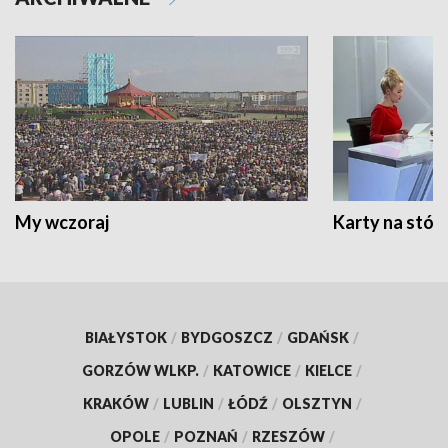
My wczoraj
Karty na stół:
BIAŁYSTOK
/
BYDGOSZCZ
/
GDAŃSK
/
GORZÓW WLKP.
/
KATOWICE
/
KIELCE
/
KRAKÓW
/
LUBLIN
/
ŁÓDŹ
/
OLSZTYN
/
OPOLE
/
POZNAŃ
/
RZESZÓW
/