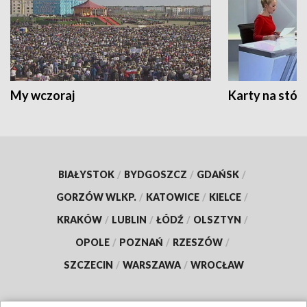
My wczoraj
Karty na stół:
BIAŁYSTOK
/
BYDGOSZCZ
/
GDAŃSK
/
GORZÓW WLKP.
/
KATOWICE
/
KIELCE
/
KRAKÓW
/
LUBLIN
/
ŁÓDŹ
/
OLSZTYN
/
OPOLE
/
POZNAŃ
/
RZESZÓW
/
SZCZECIN
/
WARSZAWA
/
WROCŁAW