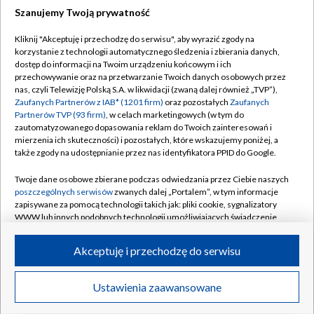
Szanujemy Twoją prywatność
Dołącz do nas:
Kliknij "Akceptuję i przechodzę do serwisu", aby wyrazić zgody na
korzystanie z technologii automatycznego śledzenia i zbierania danych,
TVP
dostęp do informacji na Twoim urządzeniu końcowym i ich
Abonament TVP
przechowywanie oraz na przetwarzanie Twoich danych osobowych przez
Regulamin TVP
nas, czyli Telewizję Polską S.A. w likwidacji (zwaną dalej również „TVP”),
Emisja w TVP
Polityka prywatności
Zaufanych Partnerów z IAB* (1201 firm)
oraz pozostałych
Zaufanych
Partnerów TVP (93 firm)
, w celach marketingowych (w tym do
Centrum informacji TVP
Moje zgody
zautomatyzowanego dopasowania reklam do Twoich zainteresowań i
mierzenia ich skuteczności) i pozostałych, które wskazujemy poniżej, a
Naziemna Telewizja Cyfrowa
Pomoc
także zgody na udostępnianie przez nas identyfikatora PPID do Google.
Sklep TVP
Biuro reklamy
Twoje dane osobowe zbierane podczas odwiedzania przez Ciebie naszych
Rada Programowa
Kontakt
poszczególnych serwisów
zwanych dalej „Portalem”, w tym informacje
zapisywane za pomocą technologii takich jak: pliki cookie, sygnalizatory
System NOS
WWW lub innych podobnych technologii umożliwiających świadczenie
dopasowanych i bezpiecznych usług, personalizację treści oraz reklam,
Informacje o nadawcy
Kanały
udostępnianie funkcji mediów społecznościowych oraz analizowanie
Akceptuję i przechodzę do serwisu
ruchu w Internecie.
Program dla prasy
©2026 Telewizja Polska S.A. w likwidacji
Biuro Reklamy
Twoje dane osobowe zbierane podczas odwiedzania przez Ciebie
Ustawienia zaawansowane
poszczególnych serwisów
na Portalu, takie jak adresy IP, identyfikatory
Ogłoszenie przetargowe
Twoich urządzeń końcowych i identyfikatory plików cookie, informacje o