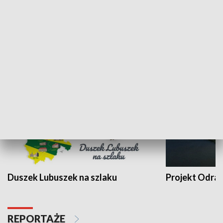
Kalejdoskop
Sołtys na med
WYPOCZYNEK I REKREACJA
Duszek Lubuszek na szlaku
Projekt Odra
REPORTAŻE