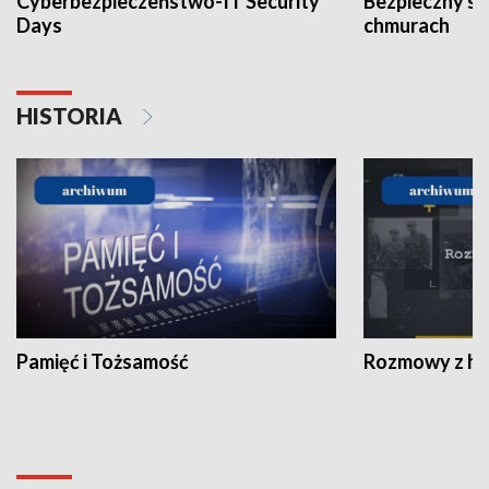
Cyberbezpieczeństwo-IT Security
Bezpieczny s
Days
chmurach
HISTORIA
Pamięć i Tożsamość
Rozmowy z his