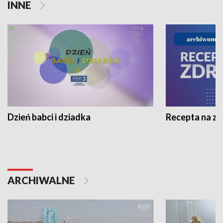
INNE
Dzień babci i dziadka
Recepta na z
ARCHIWALNE