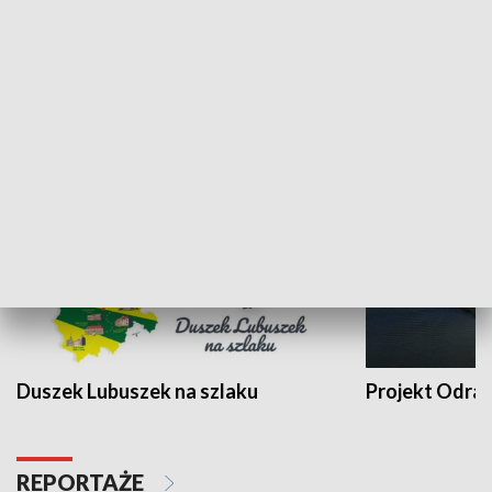
Kalejdoskop
Sołtys na med
WYPOCZYNEK I REKREACJA
Duszek Lubuszek na szlaku
Projekt Odra
REPORTAŻE