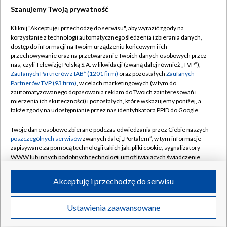
Szanujemy Twoją prywatność
Dołącz do nas:
Kliknij "Akceptuję i przechodzę do serwisu", aby wyrazić zgody na
korzystanie z technologii automatycznego śledzenia i zbierania danych,
TVP
dostęp do informacji na Twoim urządzeniu końcowym i ich
Abonament TVP
przechowywanie oraz na przetwarzanie Twoich danych osobowych przez
Regulamin TVP
nas, czyli Telewizję Polską S.A. w likwidacji (zwaną dalej również „TVP”),
Emisja w TVP
Polityka prywatności
Zaufanych Partnerów z IAB* (1201 firm)
oraz pozostałych
Zaufanych
Partnerów TVP (93 firm)
, w celach marketingowych (w tym do
Centrum informacji TVP
Moje zgody
zautomatyzowanego dopasowania reklam do Twoich zainteresowań i
mierzenia ich skuteczności) i pozostałych, które wskazujemy poniżej, a
Naziemna Telewizja Cyfrowa
Pomoc
także zgody na udostępnianie przez nas identyfikatora PPID do Google.
Sklep TVP
Biuro reklamy
Twoje dane osobowe zbierane podczas odwiedzania przez Ciebie naszych
Rada Programowa
Kontakt
poszczególnych serwisów
zwanych dalej „Portalem”, w tym informacje
zapisywane za pomocą technologii takich jak: pliki cookie, sygnalizatory
System NOS
WWW lub innych podobnych technologii umożliwiających świadczenie
dopasowanych i bezpiecznych usług, personalizację treści oraz reklam,
Informacje o nadawcy
Kanały
udostępnianie funkcji mediów społecznościowych oraz analizowanie
Akceptuję i przechodzę do serwisu
ruchu w Internecie.
Program dla prasy
©2026 Telewizja Polska S.A. w likwidacji
Biuro Reklamy
Twoje dane osobowe zbierane podczas odwiedzania przez Ciebie
Ustawienia zaawansowane
poszczególnych serwisów
na Portalu, takie jak adresy IP, identyfikatory
Ogłoszenie przetargowe
Twoich urządzeń końcowych i identyfikatory plików cookie, informacje o