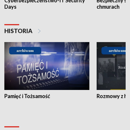
Cyberbezpieczeństwo-IT Security
Bezpieczny s
Days
chmurach
HISTORIA
Pamięć i Tożsamość
Rozmowy z his