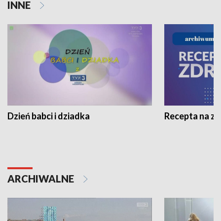
INNE
Dzień babci i dziadka
Recepta na z
ARCHIWALNE