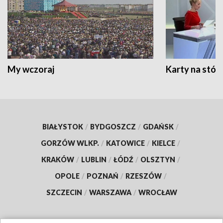
My wczoraj
Karty na stół:
BIAŁYSTOK
/
BYDGOSZCZ
/
GDAŃSK
/
GORZÓW WLKP.
/
KATOWICE
/
KIELCE
/
KRAKÓW
/
LUBLIN
/
ŁÓDŹ
/
OLSZTYN
/
OPOLE
/
POZNAŃ
/
RZESZÓW
/
SZCZECIN
/
WARSZAWA
/
WROCŁAW