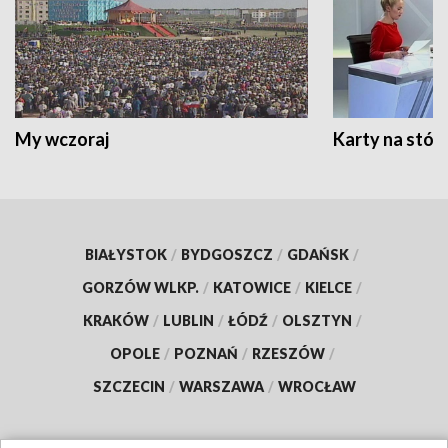
My wczoraj
Karty na stół:
BIAŁYSTOK
/
BYDGOSZCZ
/
GDAŃSK
/
GORZÓW WLKP.
/
KATOWICE
/
KIELCE
/
KRAKÓW
/
LUBLIN
/
ŁÓDŹ
/
OLSZTYN
/
OPOLE
/
POZNAŃ
/
RZESZÓW
/
SZCZECIN
/
WARSZAWA
/
WROCŁAW