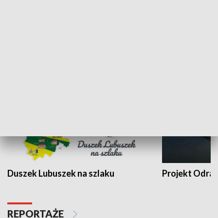
Kalejdoskop
Sołtys na med
WYPOCZYNEK I REKREACJA
Duszek Lubuszek na szlaku
Projekt Odra
REPORTAŻE