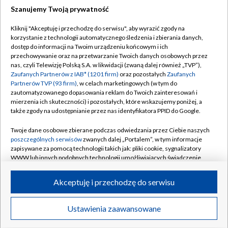
Szanujemy Twoją prywatność
Dołącz do nas:
Kliknij "Akceptuję i przechodzę do serwisu", aby wyrazić zgody na
korzystanie z technologii automatycznego śledzenia i zbierania danych,
TVP
dostęp do informacji na Twoim urządzeniu końcowym i ich
Abonament TVP
przechowywanie oraz na przetwarzanie Twoich danych osobowych przez
Regulamin TVP
nas, czyli Telewizję Polską S.A. w likwidacji (zwaną dalej również „TVP”),
Emisja w TVP
Polityka prywatności
Zaufanych Partnerów z IAB* (1201 firm)
oraz pozostałych
Zaufanych
Partnerów TVP (93 firm)
, w celach marketingowych (w tym do
Centrum informacji TVP
Moje zgody
zautomatyzowanego dopasowania reklam do Twoich zainteresowań i
mierzenia ich skuteczności) i pozostałych, które wskazujemy poniżej, a
Naziemna Telewizja Cyfrowa
Pomoc
także zgody na udostępnianie przez nas identyfikatora PPID do Google.
Sklep TVP
Biuro reklamy
Twoje dane osobowe zbierane podczas odwiedzania przez Ciebie naszych
Rada Programowa
Kontakt
poszczególnych serwisów
zwanych dalej „Portalem”, w tym informacje
zapisywane za pomocą technologii takich jak: pliki cookie, sygnalizatory
System NOS
WWW lub innych podobnych technologii umożliwiających świadczenie
dopasowanych i bezpiecznych usług, personalizację treści oraz reklam,
Informacje o nadawcy
Kanały
udostępnianie funkcji mediów społecznościowych oraz analizowanie
Akceptuję i przechodzę do serwisu
ruchu w Internecie.
Program dla prasy
©2026 Telewizja Polska S.A. w likwidacji
Biuro Reklamy
Twoje dane osobowe zbierane podczas odwiedzania przez Ciebie
Ustawienia zaawansowane
poszczególnych serwisów
na Portalu, takie jak adresy IP, identyfikatory
Ogłoszenie przetargowe
Twoich urządzeń końcowych i identyfikatory plików cookie, informacje o