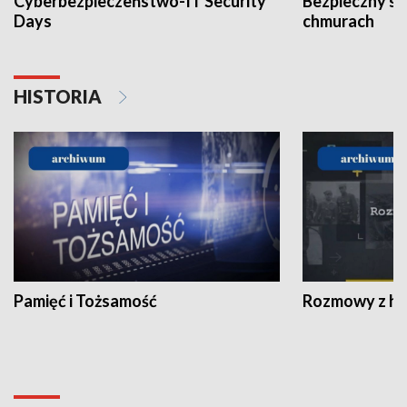
Cyberbezpieczeństwo-IT Security
Bezpieczny s
Days
chmurach
HISTORIA
Pamięć i Tożsamość
Rozmowy z his