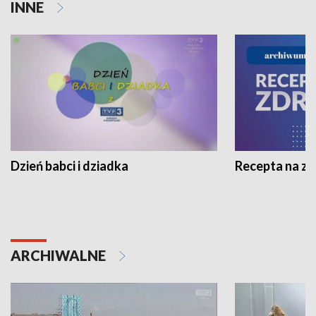
INNE
Dzień babci i dziadka
Recepta na z
ARCHIWALNE