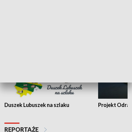
Kalejdoskop
Sołtys na med
WYPOCZYNEK I REKREACJA
Duszek Lubuszek na szlaku
Projekt Odra
REPORTAŻE