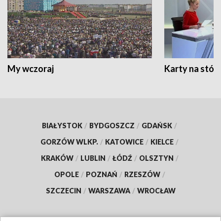
My wczoraj
Karty na stół:
BIAŁYSTOK
/
BYDGOSZCZ
/
GDAŃSK
/
GORZÓW WLKP.
/
KATOWICE
/
KIELCE
/
KRAKÓW
/
LUBLIN
/
ŁÓDŹ
/
OLSZTYN
/
OPOLE
/
POZNAŃ
/
RZESZÓW
/
SZCZECIN
/
WARSZAWA
/
WROCŁAW