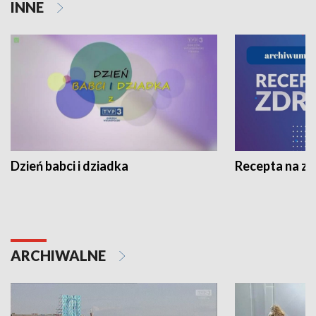
INNE
Dzień babci i dziadka
Recepta na z
ARCHIWALNE