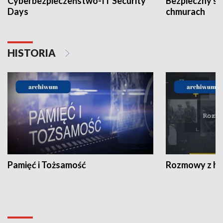
Cyberbezpieczeństwo-IT Security
Bezpieczny s
Days
chmurach
HISTORIA
Pamięć i Tożsamość
Rozmowy z his