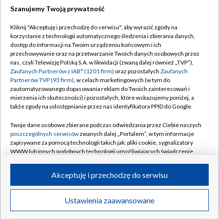
Szanujemy Twoją prywatność
Dołącz do nas:
Kliknij "Akceptuję i przechodzę do serwisu", aby wyrazić zgody na
korzystanie z technologii automatycznego śledzenia i zbierania danych,
TVP
dostęp do informacji na Twoim urządzeniu końcowym i ich
Abonament TVP
przechowywanie oraz na przetwarzanie Twoich danych osobowych przez
Regulamin TVP
nas, czyli Telewizję Polską S.A. w likwidacji (zwaną dalej również „TVP”),
Emisja w TVP
Polityka prywatności
Zaufanych Partnerów z IAB* (1201 firm)
oraz pozostałych
Zaufanych
Partnerów TVP (93 firm)
, w celach marketingowych (w tym do
Centrum informacji TVP
Moje zgody
zautomatyzowanego dopasowania reklam do Twoich zainteresowań i
mierzenia ich skuteczności) i pozostałych, które wskazujemy poniżej, a
Naziemna Telewizja Cyfrowa
Pomoc
także zgody na udostępnianie przez nas identyfikatora PPID do Google.
Sklep TVP
Biuro reklamy
Twoje dane osobowe zbierane podczas odwiedzania przez Ciebie naszych
Rada Programowa
Kontakt
poszczególnych serwisów
zwanych dalej „Portalem”, w tym informacje
zapisywane za pomocą technologii takich jak: pliki cookie, sygnalizatory
System NOS
WWW lub innych podobnych technologii umożliwiających świadczenie
dopasowanych i bezpiecznych usług, personalizację treści oraz reklam,
Informacje o nadawcy
Kanały
udostępnianie funkcji mediów społecznościowych oraz analizowanie
Akceptuję i przechodzę do serwisu
ruchu w Internecie.
Program dla prasy
©2026 Telewizja Polska S.A. w likwidacji
Biuro Reklamy
Twoje dane osobowe zbierane podczas odwiedzania przez Ciebie
Ustawienia zaawansowane
poszczególnych serwisów
na Portalu, takie jak adresy IP, identyfikatory
Ogłoszenie przetargowe
Twoich urządzeń końcowych i identyfikatory plików cookie, informacje o