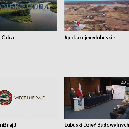
t Odra
#pokazujemylubuskie
niż rajd
Lubuski Dzień Budowalnyc