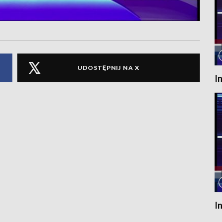
UDOSTĘPNIJ NA X
I
I