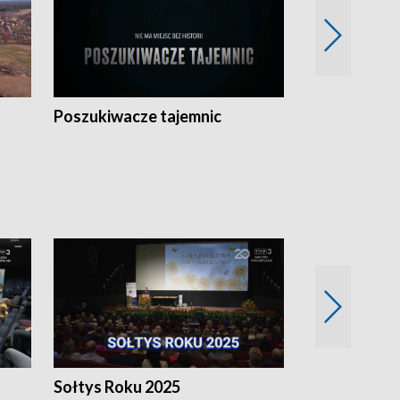
Poszukiwacze tajemnic
Kostrzyn na 
h
Sołtys Roku 2025
20 lat minęł