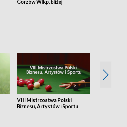
Gorzów Wlkp. bliżej
Lubuskie bliż
VIII Mistrzostwa Polski
Cztery kwar
Biznesu, Artystów i Sportu