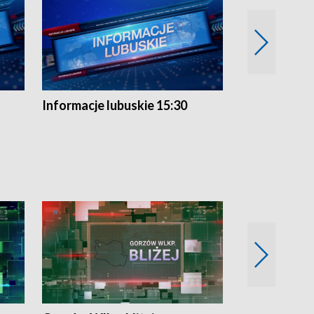
Informacje lubuskie 15:30
Przegląd ty