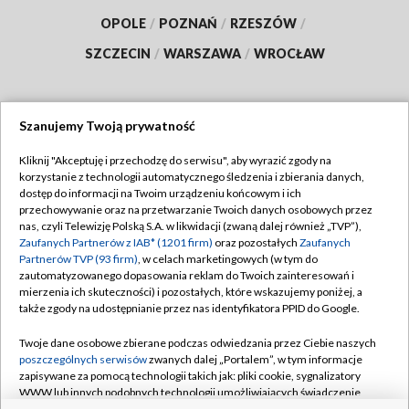
OPOLE
/
POZNAŃ
/
RZESZÓW
/
SZCZECIN
/
WARSZAWA
/
WROCŁAW
Szanujemy Twoją prywatność
Dołącz do nas:
Kliknij "Akceptuję i przechodzę do serwisu", aby wyrazić zgody na
korzystanie z technologii automatycznego śledzenia i zbierania danych,
TVP
dostęp do informacji na Twoim urządzeniu końcowym i ich
Abonament TVP
przechowywanie oraz na przetwarzanie Twoich danych osobowych przez
Regulamin TVP
nas, czyli Telewizję Polską S.A. w likwidacji (zwaną dalej również „TVP”),
Emisja w TVP
Polityka prywatności
Zaufanych Partnerów z IAB* (1201 firm)
oraz pozostałych
Zaufanych
Partnerów TVP (93 firm)
, w celach marketingowych (w tym do
Centrum informacji TVP
Moje zgody
zautomatyzowanego dopasowania reklam do Twoich zainteresowań i
mierzenia ich skuteczności) i pozostałych, które wskazujemy poniżej, a
Naziemna Telewizja Cyfrowa
Pomoc
także zgody na udostępnianie przez nas identyfikatora PPID do Google.
Sklep TVP
Biuro reklamy
Twoje dane osobowe zbierane podczas odwiedzania przez Ciebie naszych
Rada Programowa
Kontakt
poszczególnych serwisów
zwanych dalej „Portalem”, w tym informacje
zapisywane za pomocą technologii takich jak: pliki cookie, sygnalizatory
System NOS
WWW lub innych podobnych technologii umożliwiających świadczenie
dopasowanych i bezpiecznych usług, personalizację treści oraz reklam,