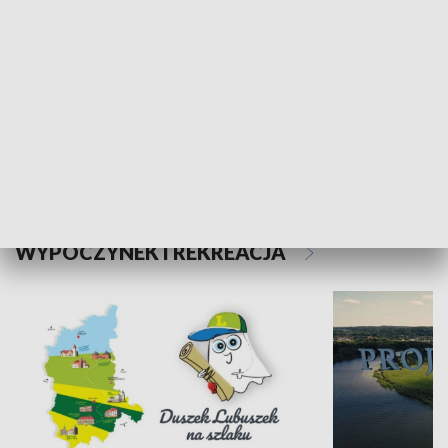
Kalejdoskop
Sołtys na med
WYPOCZYNEK I REKREACJA