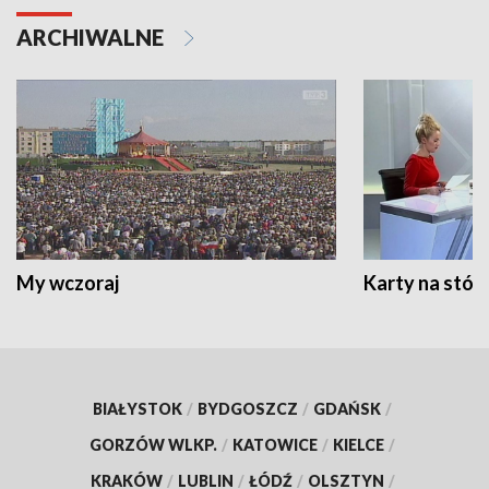
ARCHIWALNE
My wczoraj
Karty na stół:
BIAŁYSTOK
/
BYDGOSZCZ
/
GDAŃSK
/
GORZÓW WLKP.
/
KATOWICE
/
KIELCE
/
KRAKÓW
/
LUBLIN
/
ŁÓDŹ
/
OLSZTYN
/