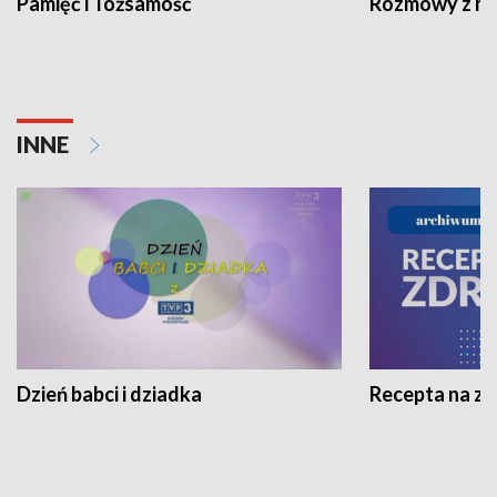
Pamięć i Tożsamość
Rozmowy z his
INNE
Dzień babci i dziadka
Recepta na z