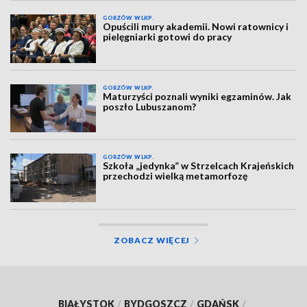
GORZÓW WLKP.
Opuścili mury akademii. Nowi ratownicy i
pielęgniarki gotowi do pracy
GORZÓW WLKP.
Maturzyści poznali wyniki egzaminów. Jak
poszło Lubuszanom?
GORZÓW WLKP.
Szkoła „jedynka” w Strzelcach Krajeńskich
przechodzi wielką metamorfozę
ZOBACZ WIĘCEJ
BIAŁYSTOK
/
BYDGOSZCZ
/
GDAŃSK
/