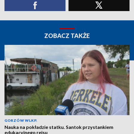
ZOBACZ TAKŻE
GORZÓW WLKP.
Nauka na pokładzie statku. Santok przystankiem
edukacyjnego rejsu