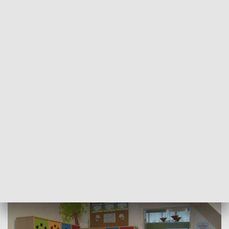
POWRÓT DO
GORZÓW WLKP.
TVP REGIONY
Kolejne przedszkole zamknięte przez
salmonellę. Zakażenia także w Gorzowie
2026-05-14
Aleksandra Modzelan