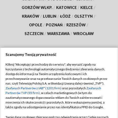
GORZÓW WLKP.
/
KATOWICE
/
KIELCE
/
KRAKÓW
/
LUBLIN
/
ŁÓDŹ
/
OLSZTYN
/
OPOLE
/
POZNAŃ
/
RZESZÓW
/
SZCZECIN
/
WARSZAWA
/
WROCŁAW
Szanujemy Twoją prywatność
Dołącz do nas:
Kliknij "Akceptuję i przechodzę do serwisu", aby wyrazić zgody na
korzystanie z technologii automatycznego śledzenia i zbierania danych,
TVP
dostęp do informacji na Twoim urządzeniu końcowym i ich
Abonament TVP
przechowywanie oraz na przetwarzanie Twoich danych osobowych przez
Regulamin TVP
nas, czyli Telewizję Polską S.A. w likwidacji (zwaną dalej również „TVP”),
Emisja w TVP
Polityka prywatności
Zaufanych Partnerów z IAB* (1201 firm)
oraz pozostałych
Zaufanych
Partnerów TVP (93 firm)
, w celach marketingowych (w tym do
Centrum informacji TVP
Moje zgody
zautomatyzowanego dopasowania reklam do Twoich zainteresowań i
mierzenia ich skuteczności) i pozostałych, które wskazujemy poniżej, a
Naziemna Telewizja Cyfrowa
Pomoc
także zgody na udostępnianie przez nas identyfikatora PPID do Google.
Sklep TVP
Biuro reklamy
Twoje dane osobowe zbierane podczas odwiedzania przez Ciebie naszych