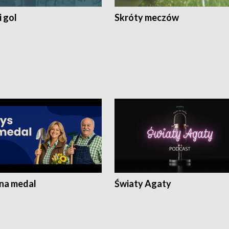
 gol
Skróty meczów
 na medal
Światy Agaty