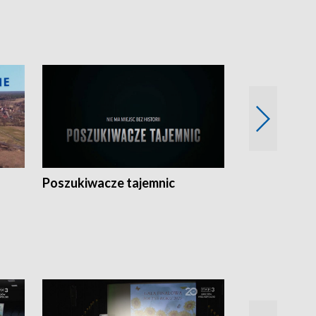
Poszukiwacze tajemnic
Kostrzyn na 