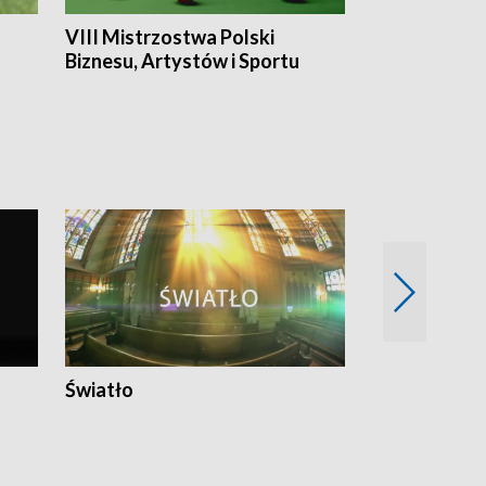
VIII Mistrzostwa Polski
Cztery kwar
Biznesu, Artystów i Sportu
Światło
Nowy adres