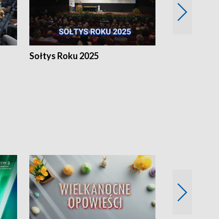
h
Sołtys Roku 2025
20 lat minęł
Wlkp.