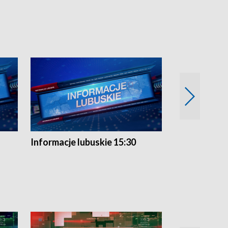
Informacje lubuskie 15:30
Przegląd ty