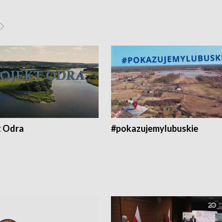
t Odra
#pokazujemylubuskie