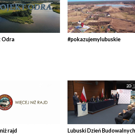
t Odra
#pokazujemylubuskie
niż rajd
Lubuski Dzień Budowalnyc