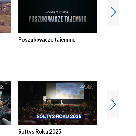
Poszukiwacze tajemnic
Kostrzyn na 
h
Sołtys Roku 2025
20 lat minęł