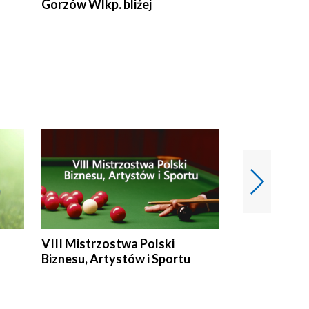
Gorzów Wlkp. bliżej
Lubuskie bliż
VIII Mistrzostwa Polski
Cztery kwar
Biznesu, Artystów i Sportu