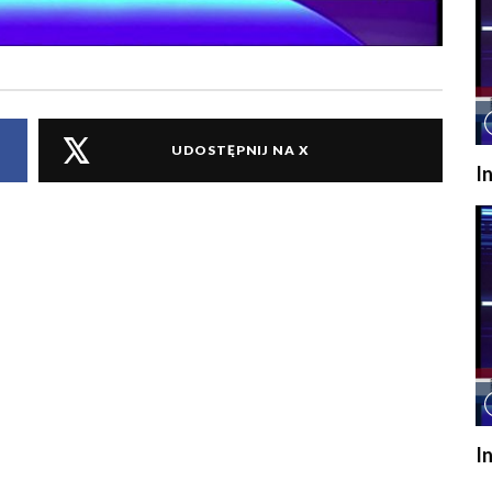
UDOSTĘPNIJ NA X
I
I