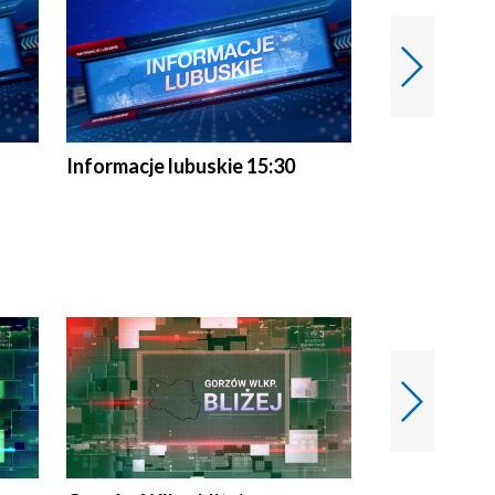
Informacje lubuskie 15:30
Przegląd ty