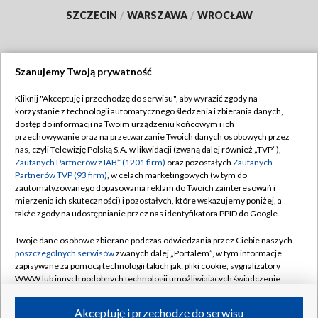
SZCZECIN
/
WARSZAWA
/
WROCŁAW
Szanujemy Twoją prywatność
Dołącz do nas:
Kliknij "Akceptuję i przechodzę do serwisu", aby wyrazić zgody na
korzystanie z technologii automatycznego śledzenia i zbierania danych,
TVP
dostęp do informacji na Twoim urządzeniu końcowym i ich
Abonament TVP
przechowywanie oraz na przetwarzanie Twoich danych osobowych przez
Regulamin TVP
nas, czyli Telewizję Polską S.A. w likwidacji (zwaną dalej również „TVP”),
Emisja w TVP
Polityka prywatności
Zaufanych Partnerów z IAB* (1201 firm)
oraz pozostałych
Zaufanych
Partnerów TVP (93 firm)
, w celach marketingowych (w tym do
Centrum informacji TVP
Moje zgody
zautomatyzowanego dopasowania reklam do Twoich zainteresowań i
mierzenia ich skuteczności) i pozostałych, które wskazujemy poniżej, a
Naziemna Telewizja Cyfrowa
Pomoc
także zgody na udostępnianie przez nas identyfikatora PPID do Google.
Sklep TVP
Biuro reklamy
Twoje dane osobowe zbierane podczas odwiedzania przez Ciebie naszych
Rada Programowa
Kontakt
poszczególnych serwisów
zwanych dalej „Portalem”, w tym informacje
zapisywane za pomocą technologii takich jak: pliki cookie, sygnalizatory
System NOS
WWW lub innych podobnych technologii umożliwiających świadczenie
dopasowanych i bezpiecznych usług, personalizację treści oraz reklam,
Informacje o nadawcy
Kanały
udostępnianie funkcji mediów społecznościowych oraz analizowanie
Akceptuję i przechodzę do serwisu
ruchu w Internecie.