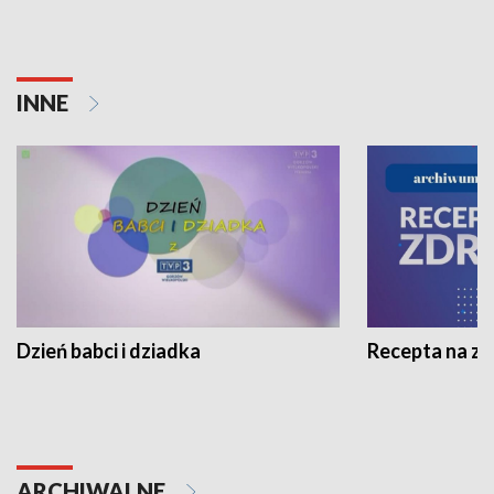
INNE
Dzień babci i dziadka
Recepta na z
ARCHIWALNE