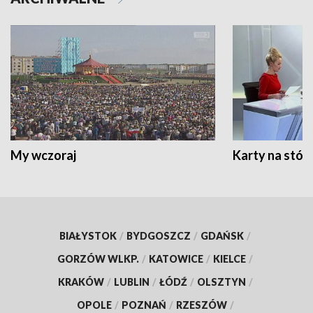
My wczoraj
Karty na stół:
BIAŁYSTOK
/
BYDGOSZCZ
/
GDAŃSK
/
GORZÓW WLKP.
/
KATOWICE
/
KIELCE
/
KRAKÓW
/
LUBLIN
/
ŁÓDŹ
/
OLSZTYN
/
OPOLE
/
POZNAŃ
/
RZESZÓW
/