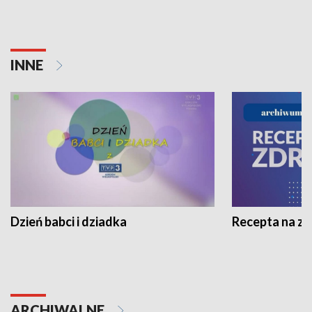
INNE
Dzień babci i dziadka
Recepta na z
ARCHIWALNE