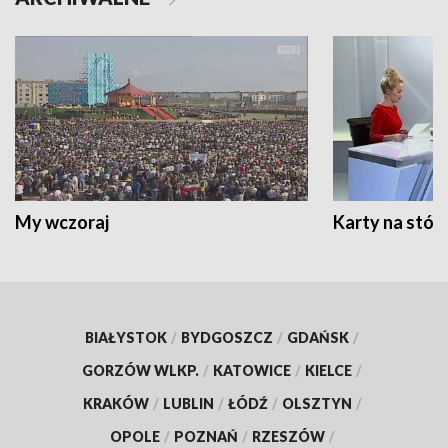
My wczoraj
Karty na stół:
BIAŁYSTOK
/
BYDGOSZCZ
/
GDAŃSK
/
GORZÓW WLKP.
/
KATOWICE
/
KIELCE
/
KRAKÓW
/
LUBLIN
/
ŁÓDŹ
/
OLSZTYN
/
OPOLE
/
POZNAŃ
/
RZESZÓW
/