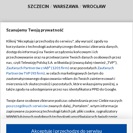
SZCZECIN
/
WARSZAWA
/
WROCŁAW
Szanujemy Twoją prywatność
Dołącz do nas:
Kliknij "Akceptuję i przechodzę do serwisu", aby wyrazić zgody na
korzystanie z technologii automatycznego śledzenia i zbierania danych,
TVP
dostęp do informacji na Twoim urządzeniu końcowym i ich
Abonament TVP
przechowywanie oraz na przetwarzanie Twoich danych osobowych przez
Regulamin TVP
nas, czyli Telewizję Polską S.A. w likwidacji (zwaną dalej również „TVP”),
Emisja w TVP
Polityka prywatności
Zaufanych Partnerów z IAB* (1201 firm)
oraz pozostałych
Zaufanych
Partnerów TVP (93 firm)
, w celach marketingowych (w tym do
Centrum informacji TVP
Moje zgody
zautomatyzowanego dopasowania reklam do Twoich zainteresowań i
mierzenia ich skuteczności) i pozostałych, które wskazujemy poniżej, a
Naziemna Telewizja Cyfrowa
Pomoc
także zgody na udostępnianie przez nas identyfikatora PPID do Google.
Sklep TVP
Biuro reklamy
Twoje dane osobowe zbierane podczas odwiedzania przez Ciebie naszych
Rada Programowa
Kontakt
poszczególnych serwisów
zwanych dalej „Portalem”, w tym informacje
zapisywane za pomocą technologii takich jak: pliki cookie, sygnalizatory
System NOS
WWW lub innych podobnych technologii umożliwiających świadczenie
dopasowanych i bezpiecznych usług, personalizację treści oraz reklam,
Informacje o nadawcy
Kanały
udostępnianie funkcji mediów społecznościowych oraz analizowanie
Akceptuję i przechodzę do serwisu
ruchu w Internecie.