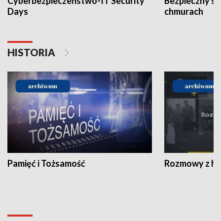
Cyberbezpieczeństwo-IT Security
Bezpieczny s
Days
chmurach
HISTORIA
Pamięć i Tożsamość
Rozmowy z his