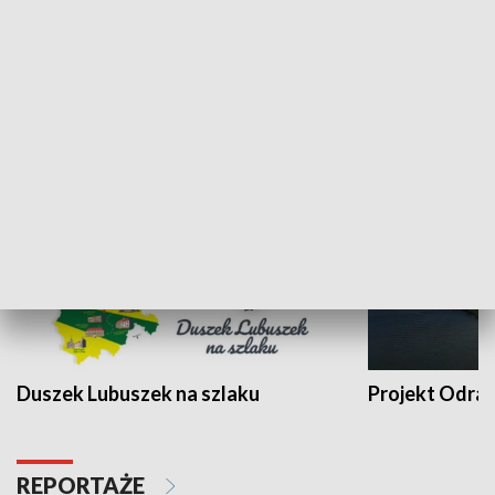
Kalejdoskop
Sołtys na med
WYPOCZYNEK I REKREACJA
Duszek Lubuszek na szlaku
Projekt Odra
REPORTAŻE