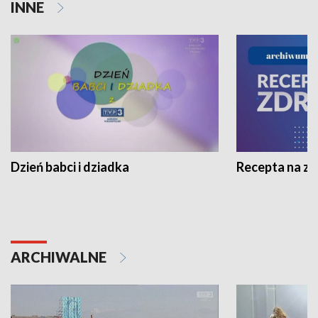
INNE
Dzień babci i dziadka
Recepta na z
ARCHIWALNE