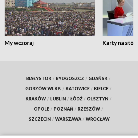
My wczoraj
Karty na stół:
BIAŁYSTOK
/
BYDGOSZCZ
/
GDAŃSK
/
GORZÓW WLKP.
/
KATOWICE
/
KIELCE
/
KRAKÓW
/
LUBLIN
/
ŁÓDŹ
/
OLSZTYN
/
OPOLE
/
POZNAŃ
/
RZESZÓW
/
SZCZECIN
/
WARSZAWA
/
WROCŁAW