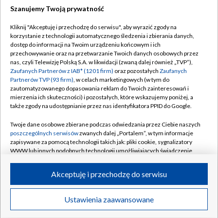
Szanujemy Twoją prywatność
Dołącz do nas:
Kliknij "Akceptuję i przechodzę do serwisu", aby wyrazić zgody na
korzystanie z technologii automatycznego śledzenia i zbierania danych,
TVP
dostęp do informacji na Twoim urządzeniu końcowym i ich
Abonament TVP
przechowywanie oraz na przetwarzanie Twoich danych osobowych przez
Regulamin TVP
nas, czyli Telewizję Polską S.A. w likwidacji (zwaną dalej również „TVP”),
Emisja w TVP
Polityka prywatności
Zaufanych Partnerów z IAB* (1201 firm)
oraz pozostałych
Zaufanych
Partnerów TVP (93 firm)
, w celach marketingowych (w tym do
Centrum informacji TVP
Moje zgody
zautomatyzowanego dopasowania reklam do Twoich zainteresowań i
mierzenia ich skuteczności) i pozostałych, które wskazujemy poniżej, a
Naziemna Telewizja Cyfrowa
Pomoc
także zgody na udostępnianie przez nas identyfikatora PPID do Google.
Sklep TVP
Biuro reklamy
Twoje dane osobowe zbierane podczas odwiedzania przez Ciebie naszych
Rada Programowa
Kontakt
poszczególnych serwisów
zwanych dalej „Portalem”, w tym informacje
zapisywane za pomocą technologii takich jak: pliki cookie, sygnalizatory
System NOS
WWW lub innych podobnych technologii umożliwiających świadczenie
dopasowanych i bezpiecznych usług, personalizację treści oraz reklam,
Informacje o nadawcy
Kanały
udostępnianie funkcji mediów społecznościowych oraz analizowanie
Akceptuję i przechodzę do serwisu
ruchu w Internecie.
Program dla prasy
©2026 Telewizja Polska S.A. w likwidacji
Biuro Reklamy
Twoje dane osobowe zbierane podczas odwiedzania przez Ciebie
Ustawienia zaawansowane
poszczególnych serwisów
na Portalu, takie jak adresy IP, identyfikatory
Ogłoszenie przetargowe
Twoich urządzeń końcowych i identyfikatory plików cookie, informacje o