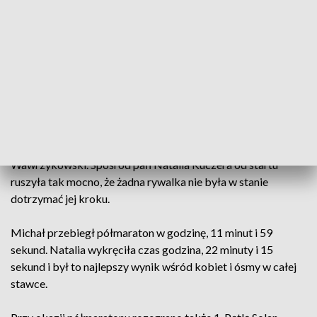
biegaczy. Dystans półmaratonu to nieco ponad 21
kilometrów. Każdy pokonywał go swoim tempem. Można
było też skorzystać z pomocy tzw. zająca. Dacjan Rzeźnik
dyktował tempo na wynik godzina i 45 minut.
Trasa półmaratonu wiodła ulicami Nowej Soli. Biegacze mieli
do pokonania dwie pętle i mogli liczyć na wsparcie kibiców.
W rolach głównych wystąpili Nowosolanie. W rywalizacji
mężczyzn tempo dyktowali m.in. Michał Fedorczak i Jakub
Wawrzykowski. Spośród pań Natalia Kuczera od startu
ruszyła tak mocno, że żadna rywalka nie była w stanie
dotrzymać jej kroku.
Michał przebiegł półmaraton w godzinę, 11 minut i 59
sekund. Natalia wykręciła czas godzina, 22 minuty i 15
sekund i był to najlepszy wynik wśród kobiet i ósmy w całej
stawce.