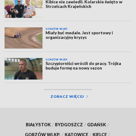
Kibice nie zawiedli. Kolarskie święto w
Strzelcach Krajeńskich
GORZÓW WLKP.
Miały być medale. Jest sportowy i
organizacyjny kryzys
GORZÓW WLKP.
Szczypiorniści wrócili do pracy. Trójka
buduje formę na nowy sezon
ZOBACZ WIĘCEJ
BIAŁYSTOK
/
BYDGOSZCZ
/
GDAŃSK
/
GORZÓW WLKP.
/
KATOWICE
/
KIELCE
/