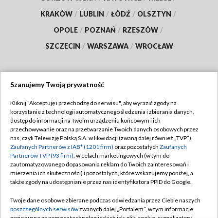
KRAKÓW
/
LUBLIN
/
ŁÓDŹ
/
OLSZTYN
/
OPOLE
/
POZNAŃ
/
RZESZÓW
/
SZCZECIN
/
WARSZAWA
/
WROCŁAW
Szanujemy Twoją prywatność
Dołącz do nas:
Kliknij "Akceptuję i przechodzę do serwisu", aby wyrazić zgody na
korzystanie z technologii automatycznego śledzenia i zbierania danych,
TVP
dostęp do informacji na Twoim urządzeniu końcowym i ich
Abonament TVP
przechowywanie oraz na przetwarzanie Twoich danych osobowych przez
Regulamin TVP
nas, czyli Telewizję Polską S.A. w likwidacji (zwaną dalej również „TVP”),
Emisja w TVP
Polityka prywatności
Zaufanych Partnerów z IAB* (1201 firm)
oraz pozostałych
Zaufanych
Partnerów TVP (93 firm)
, w celach marketingowych (w tym do
Centrum informacji TVP
Moje zgody
zautomatyzowanego dopasowania reklam do Twoich zainteresowań i
mierzenia ich skuteczności) i pozostałych, które wskazujemy poniżej, a
Naziemna Telewizja Cyfrowa
Pomoc
także zgody na udostępnianie przez nas identyfikatora PPID do Google.
Sklep TVP
Biuro reklamy
Twoje dane osobowe zbierane podczas odwiedzania przez Ciebie naszych
Rada Programowa
Kontakt
poszczególnych serwisów
zwanych dalej „Portalem”, w tym informacje
zapisywane za pomocą technologii takich jak: pliki cookie, sygnalizatory