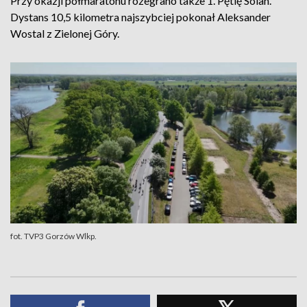
Przy okazji półmaratonu rozegrano także 1. Pętlę Solan.
Dystans 10,5 kilometra najszybciej pokonał Aleksander
Wostal z Zielonej Góry.
fot. TVP3 Gorzów Wlkp.