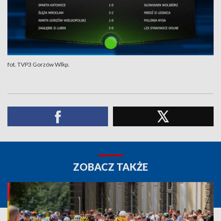
fot. TVP3 Gorzów Wlkp.
ZOBACZ TAKŻE