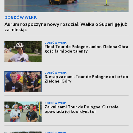
GORZÓW WLKP.
Aurum rozpoczyna nowy rozdział. Walka o Superligę już
za miesiąc
GORZÓW WLKP.
Finał Tour de Pologne Junior. Zielona Góra
gościła młode talenty
GORZÓW WLKP.
3. etap za nami. Tour de Pologne dotarł do
Zielonej Góry
GORZÓW WLKP.
Za kulisami Tour de Pologne. O trasie
opowiada jej koordynator