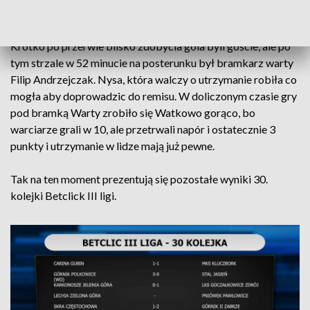
minutach nadal prowadzili jedną bramką.
Krótko po przerwie blisko zdobycia gola byli goście, ale po
tym strzale w 52 minucie na posterunku był bramkarz warty
Filip Andrzejczak. Nysa, która walczy o utrzymanie robiła co
mogła aby doprowadzic do remisu. W doliczonym czasie gry
pod bramką Warty zrobiło się Watkowo gorąco, bo
warciarze grali w 10, ale przetrwali napór i ostatecznie 3
punkty i utrzymanie w lidze mają już pewne.
Tak na ten moment prezentują się pozostałe wyniki 30.
kolejki Betclick III ligi.