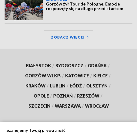
GORZÓW WLKP.
Gorzów żył Tour de Pologne. Emocje
rozpoczęły się na długo przed startem
ZOBACZ WIĘCEJ
BIAŁYSTOK
/
BYDGOSZCZ
/
GDAŃSK
/
GORZÓW WLKP.
/
KATOWICE
/
KIELCE
/
KRAKÓW
/
LUBLIN
/
ŁÓDŹ
/
OLSZTYN
/
OPOLE
/
POZNAŃ
/
RZESZÓW
/
SZCZECIN
/
WARSZAWA
/
WROCŁAW
Szanujemy Twoją prywatność
Dołącz do nas: