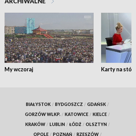
ARCHIWALNE
My wczoraj
Karty na stół:
BIAŁYSTOK
/
BYDGOSZCZ
/
GDAŃSK
/
GORZÓW WLKP.
/
KATOWICE
/
KIELCE
/
KRAKÓW
/
LUBLIN
/
ŁÓDŹ
/
OLSZTYN
/
OPOLE
/
POZNAŃ
/
RZESZÓW
/