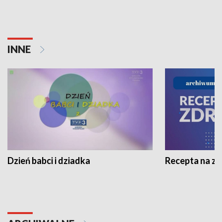
INNE
Dzień babci i dziadka
Recepta na z