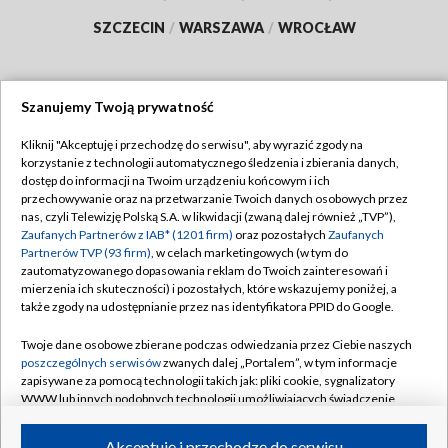
SZCZECIN
/
WARSZAWA
/
WROCŁAW
Szanujemy Twoją prywatność
Dołącz do nas:
Kliknij "Akceptuję i przechodzę do serwisu", aby wyrazić zgody na
korzystanie z technologii automatycznego śledzenia i zbierania danych,
TVP
dostęp do informacji na Twoim urządzeniu końcowym i ich
Abonament TVP
przechowywanie oraz na przetwarzanie Twoich danych osobowych przez
Regulamin TVP
nas, czyli Telewizję Polską S.A. w likwidacji (zwaną dalej również „TVP”),
Emisja w TVP
Polityka prywatności
Zaufanych Partnerów z IAB* (1201 firm)
oraz pozostałych
Zaufanych
Partnerów TVP (93 firm)
, w celach marketingowych (w tym do
Centrum informacji TVP
Moje zgody
zautomatyzowanego dopasowania reklam do Twoich zainteresowań i
mierzenia ich skuteczności) i pozostałych, które wskazujemy poniżej, a
Naziemna Telewizja Cyfrowa
Pomoc
także zgody na udostępnianie przez nas identyfikatora PPID do Google.
Sklep TVP
Biuro reklamy
Twoje dane osobowe zbierane podczas odwiedzania przez Ciebie naszych
Rada Programowa
Kontakt
poszczególnych serwisów
zwanych dalej „Portalem”, w tym informacje
zapisywane za pomocą technologii takich jak: pliki cookie, sygnalizatory
System NOS
WWW lub innych podobnych technologii umożliwiających świadczenie
dopasowanych i bezpiecznych usług, personalizację treści oraz reklam,
Informacje o nadawcy
Kanały
udostępnianie funkcji mediów społecznościowych oraz analizowanie
Akceptuję i przechodzę do serwisu