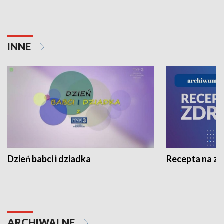
INNE
Dzień babci i dziadka
Recepta na z
ARCHIWALNE