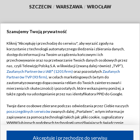
SZCZECIN
/
WARSZAWA
/
WROCŁAW
Szanujemy Twoją prywatność
Dołącz do nas:
Kliknij "Akceptuję i przechodzę do serwisu", aby wyrazić zgody na
korzystanie z technologii automatycznego śledzenia i zbierania danych,
TVP
dostęp do informacji na Twoim urządzeniu końcowym i ich
Abonament TVP
przechowywanie oraz na przetwarzanie Twoich danych osobowych przez
Regulamin TVP
nas, czyli Telewizję Polską S.A. w likwidacji (zwaną dalej również „TVP”),
Emisja w TVP
Polityka prywatności
Zaufanych Partnerów z IAB* (1201 firm)
oraz pozostałych
Zaufanych
Partnerów TVP (93 firm)
, w celach marketingowych (w tym do
Centrum informacji TVP
Moje zgody
zautomatyzowanego dopasowania reklam do Twoich zainteresowań i
mierzenia ich skuteczności) i pozostałych, które wskazujemy poniżej, a
Naziemna Telewizja Cyfrowa
Pomoc
także zgody na udostępnianie przez nas identyfikatora PPID do Google.
Sklep TVP
Biuro reklamy
Twoje dane osobowe zbierane podczas odwiedzania przez Ciebie naszych
Rada Programowa
Kontakt
poszczególnych serwisów
zwanych dalej „Portalem”, w tym informacje
zapisywane za pomocą technologii takich jak: pliki cookie, sygnalizatory
System NOS
WWW lub innych podobnych technologii umożliwiających świadczenie
dopasowanych i bezpiecznych usług, personalizację treści oraz reklam,
Informacje o nadawcy
Kanały
udostępnianie funkcji mediów społecznościowych oraz analizowanie
Akceptuję i przechodzę do serwisu
ruchu w Internecie.