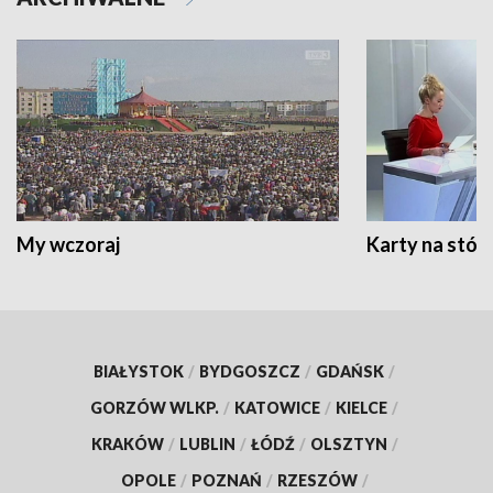
My wczoraj
Karty na stół:
BIAŁYSTOK
/
BYDGOSZCZ
/
GDAŃSK
/
GORZÓW WLKP.
/
KATOWICE
/
KIELCE
/
KRAKÓW
/
LUBLIN
/
ŁÓDŹ
/
OLSZTYN
/
OPOLE
/
POZNAŃ
/
RZESZÓW
/