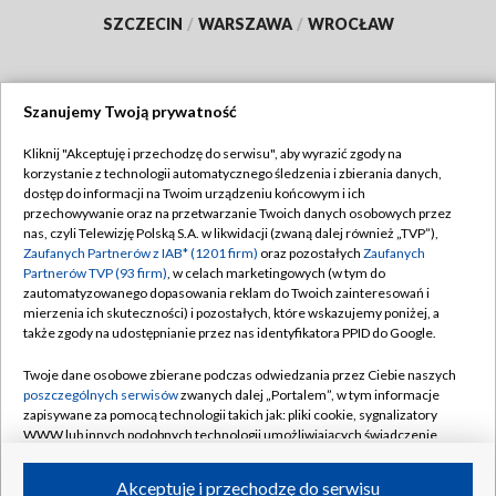
SZCZECIN
/
WARSZAWA
/
WROCŁAW
Szanujemy Twoją prywatność
Dołącz do nas:
Kliknij "Akceptuję i przechodzę do serwisu", aby wyrazić zgody na
korzystanie z technologii automatycznego śledzenia i zbierania danych,
TVP
dostęp do informacji na Twoim urządzeniu końcowym i ich
Abonament TVP
przechowywanie oraz na przetwarzanie Twoich danych osobowych przez
Regulamin TVP
nas, czyli Telewizję Polską S.A. w likwidacji (zwaną dalej również „TVP”),
Emisja w TVP
Polityka prywatności
Zaufanych Partnerów z IAB* (1201 firm)
oraz pozostałych
Zaufanych
Partnerów TVP (93 firm)
, w celach marketingowych (w tym do
Centrum informacji TVP
Moje zgody
zautomatyzowanego dopasowania reklam do Twoich zainteresowań i
mierzenia ich skuteczności) i pozostałych, które wskazujemy poniżej, a
Naziemna Telewizja Cyfrowa
Pomoc
także zgody na udostępnianie przez nas identyfikatora PPID do Google.
Sklep TVP
Biuro reklamy
Twoje dane osobowe zbierane podczas odwiedzania przez Ciebie naszych
Rada Programowa
Kontakt
poszczególnych serwisów
zwanych dalej „Portalem”, w tym informacje
zapisywane za pomocą technologii takich jak: pliki cookie, sygnalizatory
System NOS
WWW lub innych podobnych technologii umożliwiających świadczenie
dopasowanych i bezpiecznych usług, personalizację treści oraz reklam,
Informacje o nadawcy
Kanały
udostępnianie funkcji mediów społecznościowych oraz analizowanie
Akceptuję i przechodzę do serwisu
ruchu w Internecie.