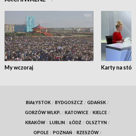
My wczoraj
Karty na stół:
BIAŁYSTOK
/
BYDGOSZCZ
/
GDAŃSK
/
GORZÓW WLKP.
/
KATOWICE
/
KIELCE
/
KRAKÓW
/
LUBLIN
/
ŁÓDŹ
/
OLSZTYN
/
OPOLE
/
POZNAŃ
/
RZESZÓW
/