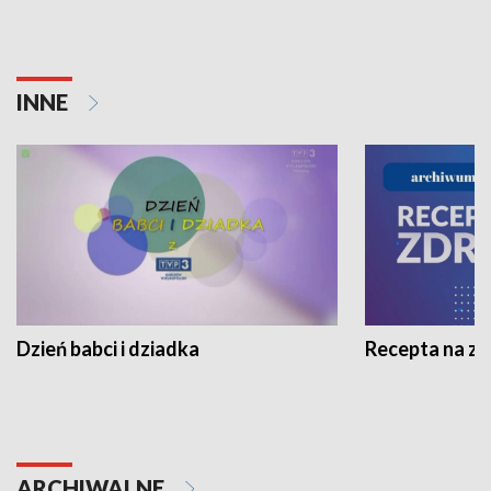
INNE
Dzień babci i dziadka
Recepta na z
ARCHIWALNE