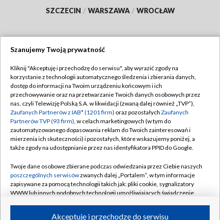
SZCZECIN
/
WARSZAWA
/
WROCŁAW
Szanujemy Twoją prywatność
Dołącz do nas:
Kliknij "Akceptuję i przechodzę do serwisu", aby wyrazić zgody na
korzystanie z technologii automatycznego śledzenia i zbierania danych,
TVP
dostęp do informacji na Twoim urządzeniu końcowym i ich
Abonament TVP
przechowywanie oraz na przetwarzanie Twoich danych osobowych przez
Regulamin TVP
nas, czyli Telewizję Polską S.A. w likwidacji (zwaną dalej również „TVP”),
Emisja w TVP
Polityka prywatności
Zaufanych Partnerów z IAB* (1201 firm)
oraz pozostałych
Zaufanych
Partnerów TVP (93 firm)
, w celach marketingowych (w tym do
Centrum informacji TVP
Moje zgody
zautomatyzowanego dopasowania reklam do Twoich zainteresowań i
mierzenia ich skuteczności) i pozostałych, które wskazujemy poniżej, a
Naziemna Telewizja Cyfrowa
Pomoc
także zgody na udostępnianie przez nas identyfikatora PPID do Google.
Sklep TVP
Biuro reklamy
Twoje dane osobowe zbierane podczas odwiedzania przez Ciebie naszych
Rada Programowa
Kontakt
poszczególnych serwisów
zwanych dalej „Portalem”, w tym informacje
zapisywane za pomocą technologii takich jak: pliki cookie, sygnalizatory
System NOS
WWW lub innych podobnych technologii umożliwiających świadczenie
dopasowanych i bezpiecznych usług, personalizację treści oraz reklam,
Informacje o nadawcy
Kanały
udostępnianie funkcji mediów społecznościowych oraz analizowanie
Akceptuję i przechodzę do serwisu
ruchu w Internecie.