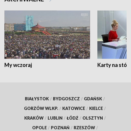
My wczoraj
Karty na stół:
BIAŁYSTOK
/
BYDGOSZCZ
/
GDAŃSK
/
GORZÓW WLKP.
/
KATOWICE
/
KIELCE
/
KRAKÓW
/
LUBLIN
/
ŁÓDŹ
/
OLSZTYN
/
OPOLE
/
POZNAŃ
/
RZESZÓW
/