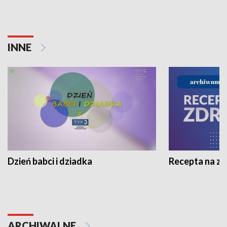
INNE
Dzień babci i dziadka
Recepta na z
ARCHIWALNE