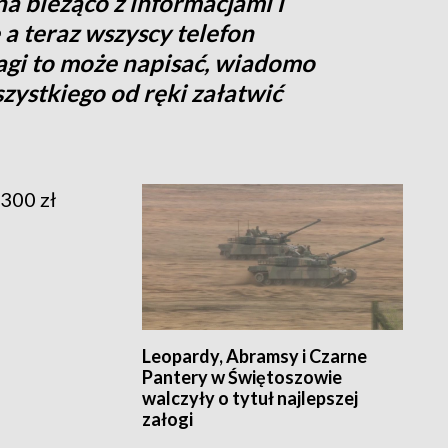
na bieżąco z informacjami i
 a teraz wszyscy telefon
agi to może napisać, wiadomo
szystkiego od ręki załatwić
1300 zł
Leopardy, Abramsy i Czarne
Pantery w Świętoszowie
walczyły o tytuł najlepszej
załogi