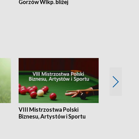
Gorzów Wlkp. bliżej
Lubuskie bliż
VIII Mistrzostwa Polski
Cztery kwar
Biznesu, Artystów i Sportu