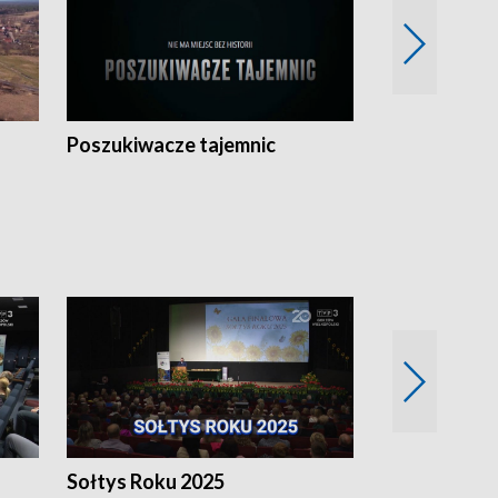
Poszukiwacze tajemnic
Kostrzyn na 
h
Sołtys Roku 2025
20 lat minęł