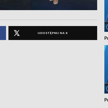
UDOSTĘPNIJ NA X
P
P