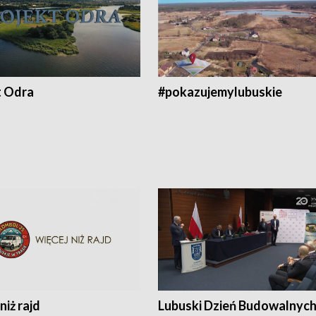
t Odra
#pokazujemylubuskie
niż rajd
Lubuski Dzień Budowalnyc