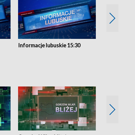
Informacje lubuskie 15:30
Przegląd ty