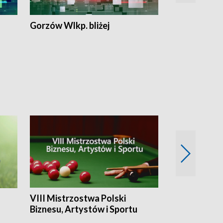
Gorzów Wlkp. bliżej
Lubuskie bliż
VIII Mistrzostwa Polski
Cztery kwar
Biznesu, Artystów i Sportu