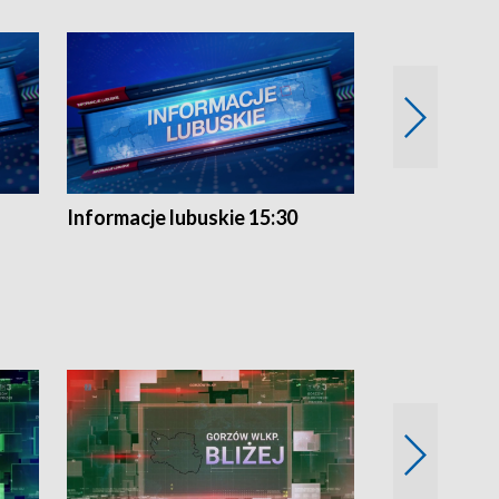
Informacje lubuskie 15:30
Przegląd ty