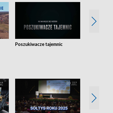
Poszukiwacze tajemnic
Kostrzyn na 