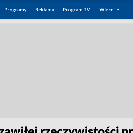
Programy
Reklama
Program TV
Więcej
 zawiłej rzeczywistości p