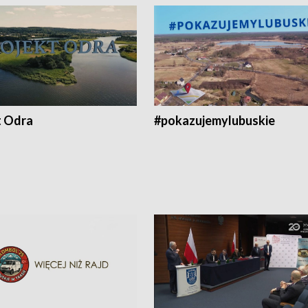
t Odra
#pokazujemylubuskie