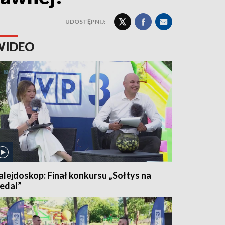
UDOSTĘPNIJ:
WIDEO
alejdoskop: Finał konkursu „Sołtys na
edal”