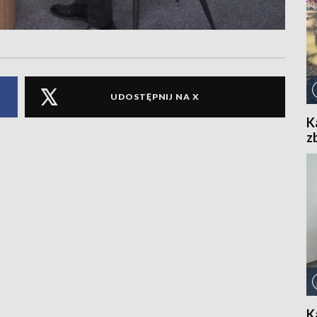
UDOSTĘPNIJ NA X
K
z
K