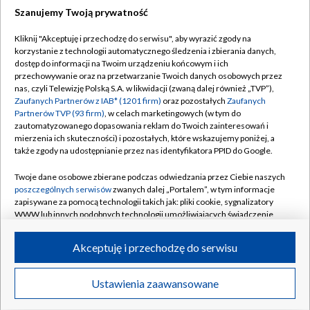
Szanujemy Twoją prywatność
Dołącz do nas:
Kliknij "Akceptuję i przechodzę do serwisu", aby wyrazić zgody na
korzystanie z technologii automatycznego śledzenia i zbierania danych,
TVP
dostęp do informacji na Twoim urządzeniu końcowym i ich
Abonament TVP
przechowywanie oraz na przetwarzanie Twoich danych osobowych przez
Regulamin TVP
nas, czyli Telewizję Polską S.A. w likwidacji (zwaną dalej również „TVP”),
Emisja w TVP
Polityka prywatności
Zaufanych Partnerów z IAB* (1201 firm)
oraz pozostałych
Zaufanych
Partnerów TVP (93 firm)
, w celach marketingowych (w tym do
Centrum informacji TVP
Moje zgody
zautomatyzowanego dopasowania reklam do Twoich zainteresowań i
mierzenia ich skuteczności) i pozostałych, które wskazujemy poniżej, a
Naziemna Telewizja Cyfrowa
Pomoc
także zgody na udostępnianie przez nas identyfikatora PPID do Google.
Sklep TVP
Biuro reklamy
Twoje dane osobowe zbierane podczas odwiedzania przez Ciebie naszych
Rada Programowa
Kontakt
poszczególnych serwisów
zwanych dalej „Portalem”, w tym informacje
zapisywane za pomocą technologii takich jak: pliki cookie, sygnalizatory
System NOS
WWW lub innych podobnych technologii umożliwiających świadczenie
dopasowanych i bezpiecznych usług, personalizację treści oraz reklam,
Informacje o nadawcy
Kanały
udostępnianie funkcji mediów społecznościowych oraz analizowanie
Akceptuję i przechodzę do serwisu
ruchu w Internecie.
Program dla prasy
©2026 Telewizja Polska S.A. w likwidacji
Biuro Reklamy
Twoje dane osobowe zbierane podczas odwiedzania przez Ciebie
Ustawienia zaawansowane
poszczególnych serwisów
na Portalu, takie jak adresy IP, identyfikatory
Ogłoszenie przetargowe
Twoich urządzeń końcowych i identyfikatory plików cookie, informacje o