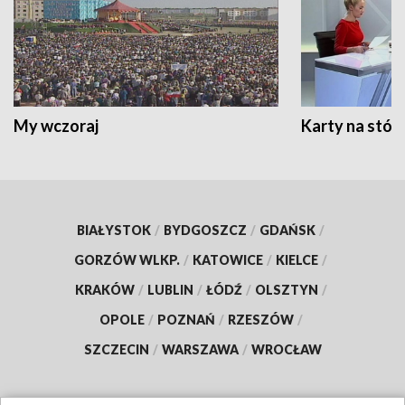
My wczoraj
Karty na stół:
BIAŁYSTOK
/
BYDGOSZCZ
/
GDAŃSK
/
GORZÓW WLKP.
/
KATOWICE
/
KIELCE
/
KRAKÓW
/
LUBLIN
/
ŁÓDŹ
/
OLSZTYN
/
OPOLE
/
POZNAŃ
/
RZESZÓW
/
SZCZECIN
/
WARSZAWA
/
WROCŁAW