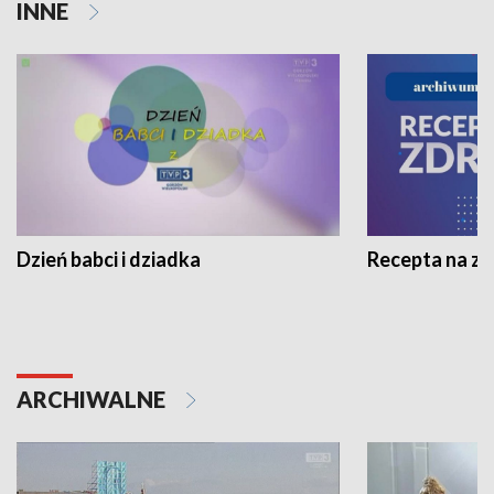
INNE
Dzień babci i dziadka
Recepta na z
ARCHIWALNE