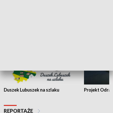
Kalejdoskop
Sołtys na med
WYPOCZYNEK I REKREACJA
Duszek Lubuszek na szlaku
Projekt Odra
REPORTAŻE