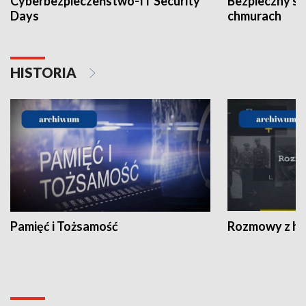
Cyberbezpieczeństwo-IT Security
Bezpieczny s
Days
chmurach
HISTORIA
Pamięć i Tożsamość
Rozmowy z his