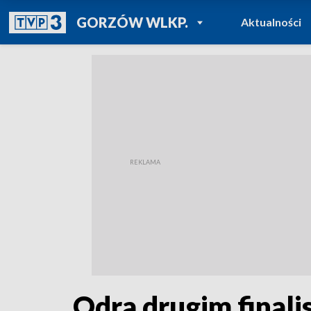
POWRÓT DO
GORZÓW WLKP.
Aktualności
TVP REGIONY
Odra drugim final