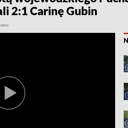
i 2:1 Carinę Gubin
UBIN
N