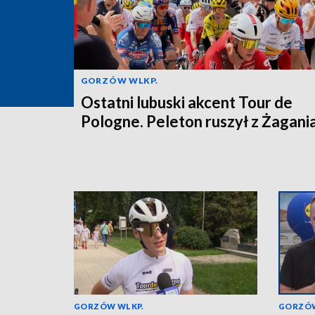
GORZÓW WLKP.
Ostatni lubuski akcent Tour de
Pologne. Peleton ruszył z Żagani
GORZÓW WLKP.
GORZÓW