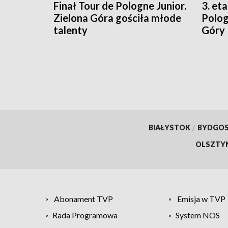
Finał Tour de Pologne Junior.
3. et
Zielona Góra gościła młode
Polog
talenty
Góry
BIAŁYSTOK
/
BYDGO
OLSZTY
Abonament TVP
Emisja w TVP
Rada Programowa
System NOS