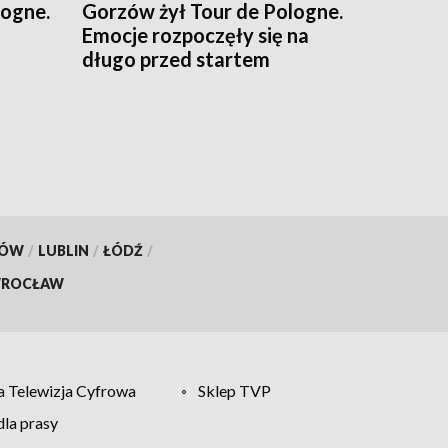
logne.
Gorzów żył Tour de Pologne.
Emocje rozpoczęły się na
długo przed startem
KÓW
/
LUBLIN
/
ŁÓDŹ
/
ROCŁAW
 Telewizja Cyfrowa
Sklep TVP
la prasy