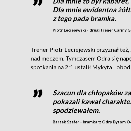
Dla mnie to był kabaret, 
Dla mnie ewidentna żółt
z tego pada bramka.
Piotr Leciejewski - drugi trener Cariny 
Trener Piotr Leciejewski przyznał też,
nad meczem. Tymczasem Odra się napę
spotkania na 2:1 ustalił Mykyta Lobod
Szacun dla chłopaków z
pokazali kawał charakter
spodziewałem.
Bartek Szafer - bramkarz Odry Bytom O