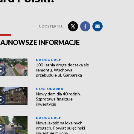
UDOSTĘPNIJ:
AJNOWSZE INFORMACJE
NA DROGACH
100-letnia droga doczeka się
remontu. Wschowa
przebuduje ul. Garbarską
GOSPODARKA
Nowy dom dla 40 rodzin.
Szprotawa finalizuje
inwestycję
NA DROGACH
Nowa jakość na lokalnych
drogach. Powiat sulęciński
inwestuje miliony