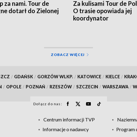
ap za nami. Tour de
Za kulisami Tour de Po
ne dotarł do Zielonej
O trasie opowiada jej
koordynator
ZOBACZ WIĘCEJ
SZCZ
/
GDAŃSK
/
GORZÓW WLKP.
/
KATOWICE
/
KIELCE
/
KRA
N
/
OPOLE
/
POZNAŃ
/
RZESZÓW
/
SZCZECIN
/
WARSZAWA
/
W
Dołącz do nas:
Centrum informacji TVP
Naziemna
Informacje o nadawcy
Program d