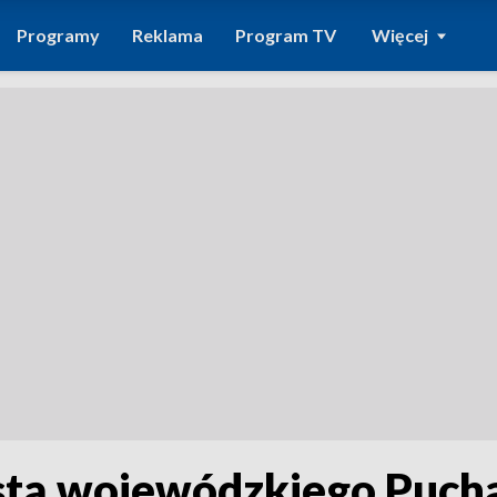
Programy
Reklama
Program TV
Więcej
istą wojewódzkiego Pucha