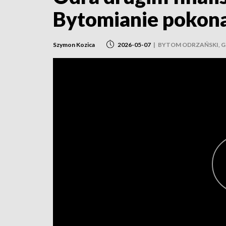
Bytomianie pokonal
Szymon Kozica
2026-05-07
|
BYTOM ODRZAŃSKI, G