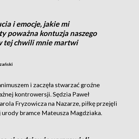
ia i emocje, jakie mi
ety poważna kontuzja naszego
 tej chwili mnie martwi
zański
animuszem i zaczęła stwarzać groźne
ażnej kontrowersji. Sędzia Paweł
arola Fryzowicza na Nazarze, piłkę przejęli
j urody bramce Mateusza Magdziaka.