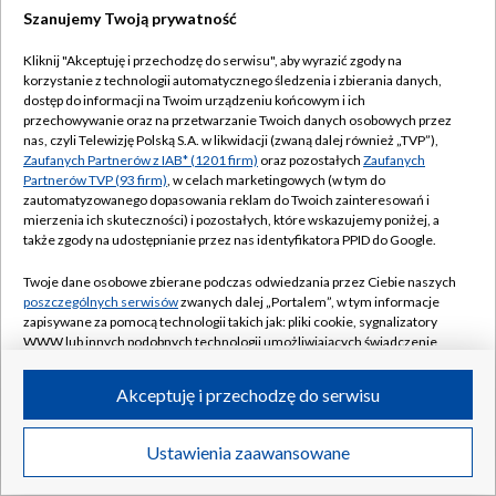
Szanujemy Twoją prywatność
Kliknij "Akceptuję i przechodzę do serwisu", aby wyrazić zgody na
korzystanie z technologii automatycznego śledzenia i zbierania danych,
dostęp do informacji na Twoim urządzeniu końcowym i ich
przechowywanie oraz na przetwarzanie Twoich danych osobowych przez
nas, czyli Telewizję Polską S.A. w likwidacji (zwaną dalej również „TVP”),
Zaufanych Partnerów z IAB* (1201 firm)
oraz pozostałych
Zaufanych
Partnerów TVP (93 firm)
, w celach marketingowych (w tym do
zautomatyzowanego dopasowania reklam do Twoich zainteresowań i
mierzenia ich skuteczności) i pozostałych, które wskazujemy poniżej, a
także zgody na udostępnianie przez nas identyfikatora PPID do Google.
Twoje dane osobowe zbierane podczas odwiedzania przez Ciebie naszych
poszczególnych serwisów
zwanych dalej „Portalem”, w tym informacje
zapisywane za pomocą technologii takich jak: pliki cookie, sygnalizatory
WWW lub innych podobnych technologii umożliwiających świadczenie
dopasowanych i bezpiecznych usług, personalizację treści oraz reklam,
udostępnianie funkcji mediów społecznościowych oraz analizowanie
Akceptuję i przechodzę do serwisu
ruchu w Internecie.
Twoje dane osobowe zbierane podczas odwiedzania przez Ciebie
Ustawienia zaawansowane
poszczególnych serwisów
na Portalu, takie jak adresy IP, identyfikatory
Twoich urządzeń końcowych i identyfikatory plików cookie, informacje o