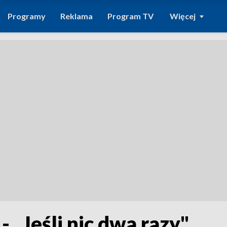
Programy
Reklama
Program TV
Więcej
 „Jeśli nic dwa razy"