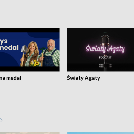
 na medal
Światy Agaty