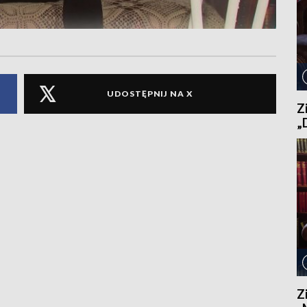
UDOSTĘPNIJ NA X
Z
„
Z