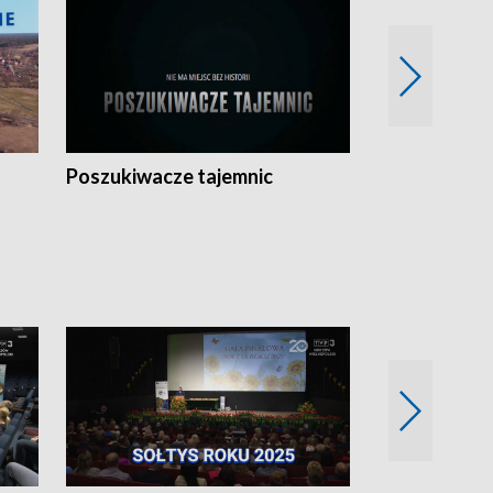
Poszukiwacze tajemnic
Kostrzyn na 