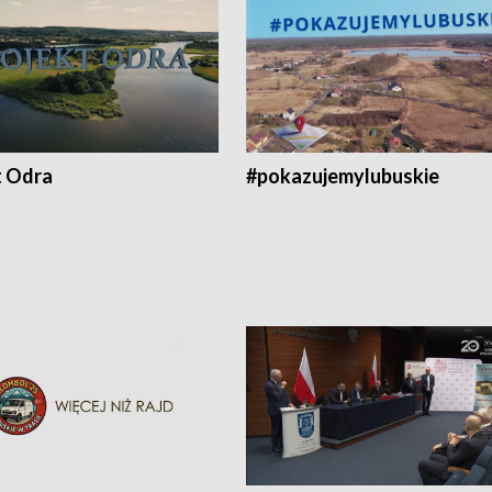
t Odra
#pokazujemylubuskie