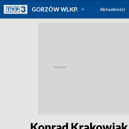
POWRÓT DO
GORZÓW WLKP.
Aktualności
TVP REGIONY
Konrad Krakowiak -