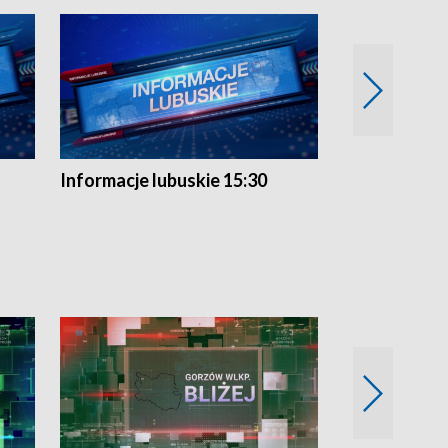
Informacje lubuskie 15:30
Przegląd ty