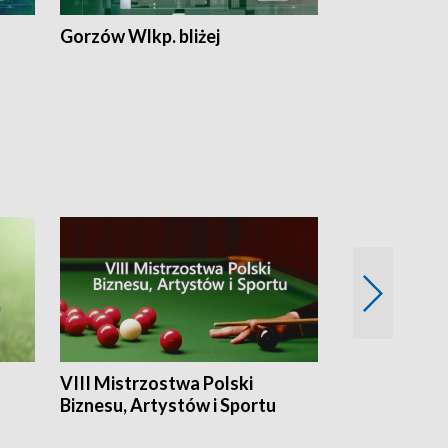
Gorzów Wlkp. bliżej
Lubuskie bliż
VIII Mistrzostwa Polski
Cztery kwar
Biznesu, Artystów i Sportu