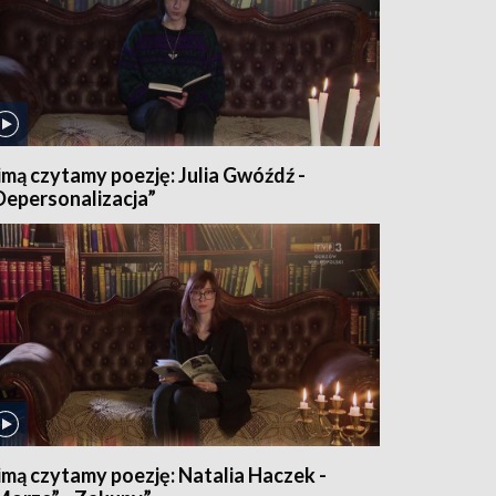
imą czytamy poezję: Julia Gwóźdź -
Depersonalizacja”
imą czytamy poezję: Natalia Haczek -