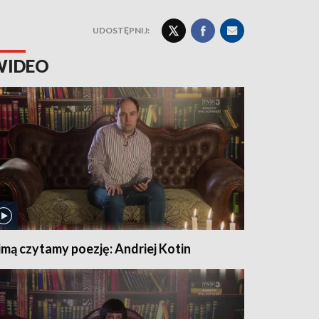
UDOSTĘPNIJ:
WIDEO
imą czytamy poezję: Andriej Kotin