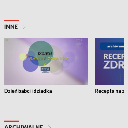
INNE
Dzień babci i dziadka
Recepta na z
ARCHIWALNE