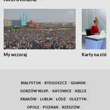
My wczoraj
Karty na stół:
BIAŁYSTOK
/
BYDGOSZCZ
/
GDAŃSK
/
GORZÓW WLKP.
/
KATOWICE
/
KIELCE
/
KRAKÓW
/
LUBLIN
/
ŁÓDŹ
/
OLSZTYN
/
OPOLE
/
POZNAŃ
/
RZESZÓW
/