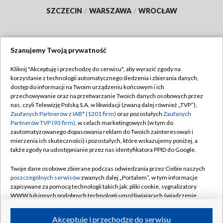
SZCZECIN
/
WARSZAWA
/
WROCŁAW
Szanujemy Twoją prywatność
Dołącz do nas:
Kliknij "Akceptuję i przechodzę do serwisu", aby wyrazić zgody na
korzystanie z technologii automatycznego śledzenia i zbierania danych,
TVP
dostęp do informacji na Twoim urządzeniu końcowym i ich
Abonament TVP
przechowywanie oraz na przetwarzanie Twoich danych osobowych przez
Regulamin TVP
nas, czyli Telewizję Polską S.A. w likwidacji (zwaną dalej również „TVP”),
Emisja w TVP
Polityka prywatności
Zaufanych Partnerów z IAB* (1201 firm)
oraz pozostałych
Zaufanych
Partnerów TVP (93 firm)
, w celach marketingowych (w tym do
Centrum informacji TVP
Moje zgody
zautomatyzowanego dopasowania reklam do Twoich zainteresowań i
mierzenia ich skuteczności) i pozostałych, które wskazujemy poniżej, a
Naziemna Telewizja Cyfrowa
Pomoc
także zgody na udostępnianie przez nas identyfikatora PPID do Google.
Sklep TVP
Biuro reklamy
Twoje dane osobowe zbierane podczas odwiedzania przez Ciebie naszych
Rada Programowa
Kontakt
poszczególnych serwisów
zwanych dalej „Portalem”, w tym informacje
zapisywane za pomocą technologii takich jak: pliki cookie, sygnalizatory
System NOS
WWW lub innych podobnych technologii umożliwiających świadczenie
dopasowanych i bezpiecznych usług, personalizację treści oraz reklam,
Informacje o nadawcy
Kanały
udostępnianie funkcji mediów społecznościowych oraz analizowanie
Akceptuję i przechodzę do serwisu
ruchu w Internecie.