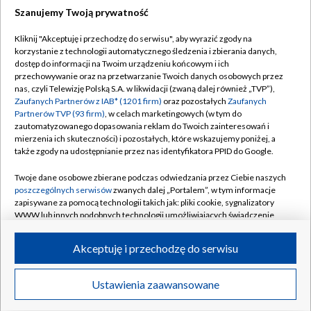
Szanujemy Twoją prywatność
Dołącz do nas:
Kliknij "Akceptuję i przechodzę do serwisu", aby wyrazić zgody na
korzystanie z technologii automatycznego śledzenia i zbierania danych,
TVP
dostęp do informacji na Twoim urządzeniu końcowym i ich
Abonament TVP
przechowywanie oraz na przetwarzanie Twoich danych osobowych przez
Regulamin TVP
nas, czyli Telewizję Polską S.A. w likwidacji (zwaną dalej również „TVP”),
Emisja w TVP
Polityka prywatności
Zaufanych Partnerów z IAB* (1201 firm)
oraz pozostałych
Zaufanych
Partnerów TVP (93 firm)
, w celach marketingowych (w tym do
Centrum informacji TVP
Moje zgody
zautomatyzowanego dopasowania reklam do Twoich zainteresowań i
mierzenia ich skuteczności) i pozostałych, które wskazujemy poniżej, a
Naziemna Telewizja Cyfrowa
Pomoc
także zgody na udostępnianie przez nas identyfikatora PPID do Google.
Sklep TVP
Biuro reklamy
Twoje dane osobowe zbierane podczas odwiedzania przez Ciebie naszych
Rada Programowa
Kontakt
poszczególnych serwisów
zwanych dalej „Portalem”, w tym informacje
zapisywane za pomocą technologii takich jak: pliki cookie, sygnalizatory
System NOS
WWW lub innych podobnych technologii umożliwiających świadczenie
dopasowanych i bezpiecznych usług, personalizację treści oraz reklam,
Informacje o nadawcy
Kanały
udostępnianie funkcji mediów społecznościowych oraz analizowanie
Akceptuję i przechodzę do serwisu
ruchu w Internecie.
Program dla prasy
©2026 Telewizja Polska S.A. w likwidacji
Biuro Reklamy
Twoje dane osobowe zbierane podczas odwiedzania przez Ciebie
Ustawienia zaawansowane
poszczególnych serwisów
na Portalu, takie jak adresy IP, identyfikatory
Ogłoszenie przetargowe
Twoich urządzeń końcowych i identyfikatory plików cookie, informacje o