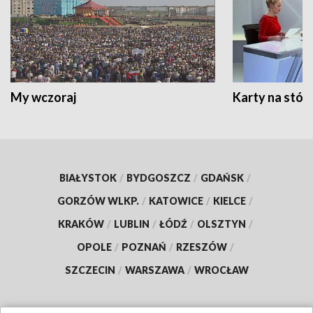
My wczoraj
Karty na stół:
BIAŁYSTOK
/
BYDGOSZCZ
/
GDAŃSK
/
GORZÓW WLKP.
/
KATOWICE
/
KIELCE
/
KRAKÓW
/
LUBLIN
/
ŁÓDŹ
/
OLSZTYN
/
OPOLE
/
POZNAŃ
/
RZESZÓW
/
SZCZECIN
/
WARSZAWA
/
WROCŁAW