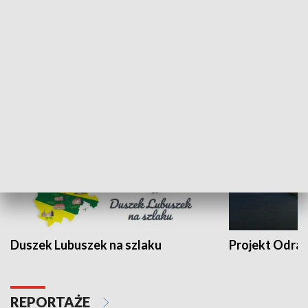
Kalejdoskop
Sołtys na med
WYPOCZYNEK I REKREACJA
Duszek Lubuszek na szlaku
Projekt Odra
REPORTAŻE