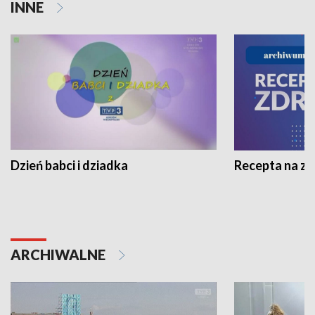
INNE
Dzień babci i dziadka
Recepta na z
ARCHIWALNE