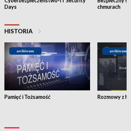
Cyberbezpieczeństwo-IT Security
Bezpieczny s
Days
chmurach
HISTORIA
Pamięć i Tożsamość
Rozmowy z his