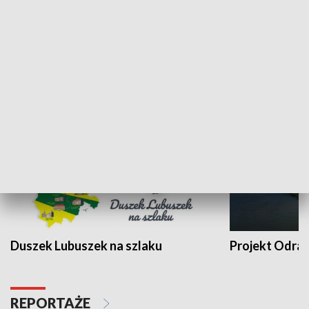
Kalejdoskop
Sołtys na med
WYPOCZYNEK I REKREACJA
Duszek Lubuszek na szlaku
Projekt Odra
REPORTAŻE