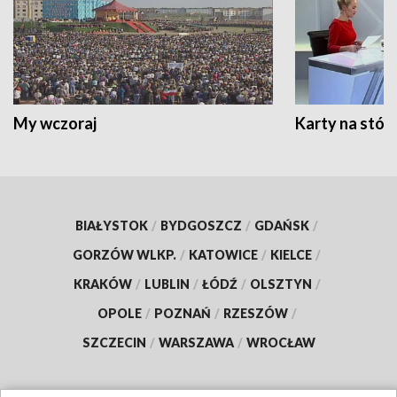
My wczoraj
Karty na stół:
BIAŁYSTOK
/
BYDGOSZCZ
/
GDAŃSK
/
GORZÓW WLKP.
/
KATOWICE
/
KIELCE
/
KRAKÓW
/
LUBLIN
/
ŁÓDŹ
/
OLSZTYN
/
OPOLE
/
POZNAŃ
/
RZESZÓW
/
SZCZECIN
/
WARSZAWA
/
WROCŁAW