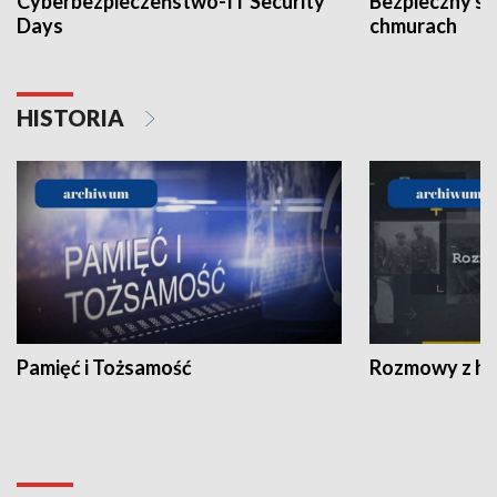
Cyberbezpieczeństwo-IT Security
Bezpieczny s
Days
chmurach
HISTORIA
Pamięć i Tożsamość
Rozmowy z his