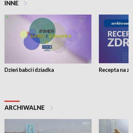
INNE
Dzień babci i dziadka
Recepta na z
ARCHIWALNE