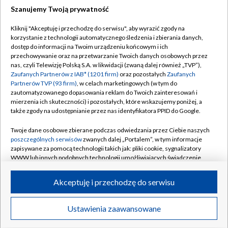
Szanujemy Twoją prywatność
Dołącz do nas:
Kliknij "Akceptuję i przechodzę do serwisu", aby wyrazić zgody na
korzystanie z technologii automatycznego śledzenia i zbierania danych,
TVP
dostęp do informacji na Twoim urządzeniu końcowym i ich
Abonament TVP
przechowywanie oraz na przetwarzanie Twoich danych osobowych przez
Regulamin TVP
nas, czyli Telewizję Polską S.A. w likwidacji (zwaną dalej również „TVP”),
Emisja w TVP
Polityka prywatności
Zaufanych Partnerów z IAB* (1201 firm)
oraz pozostałych
Zaufanych
Partnerów TVP (93 firm)
, w celach marketingowych (w tym do
Centrum informacji TVP
Moje zgody
zautomatyzowanego dopasowania reklam do Twoich zainteresowań i
mierzenia ich skuteczności) i pozostałych, które wskazujemy poniżej, a
Naziemna Telewizja Cyfrowa
Pomoc
także zgody na udostępnianie przez nas identyfikatora PPID do Google.
Sklep TVP
Biuro reklamy
Twoje dane osobowe zbierane podczas odwiedzania przez Ciebie naszych
Rada Programowa
Kontakt
poszczególnych serwisów
zwanych dalej „Portalem”, w tym informacje
zapisywane za pomocą technologii takich jak: pliki cookie, sygnalizatory
System NOS
WWW lub innych podobnych technologii umożliwiających świadczenie
dopasowanych i bezpiecznych usług, personalizację treści oraz reklam,
Informacje o nadawcy
Kanały
udostępnianie funkcji mediów społecznościowych oraz analizowanie
Akceptuję i przechodzę do serwisu
ruchu w Internecie.
Program dla prasy
©2026 Telewizja Polska S.A. w likwidacji
Biuro Reklamy
Twoje dane osobowe zbierane podczas odwiedzania przez Ciebie
Ustawienia zaawansowane
poszczególnych serwisów
na Portalu, takie jak adresy IP, identyfikatory
Ogłoszenie przetargowe
Twoich urządzeń końcowych i identyfikatory plików cookie, informacje o