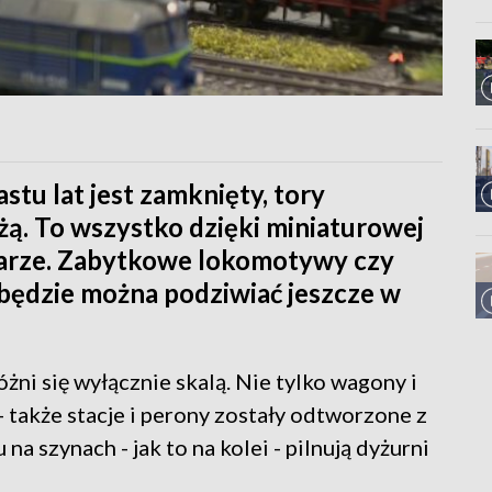
tu lat jest zamknięty, tory
żdżą. To wszystko dzięki miniaturowej
larze. Zabytkowe lokomotywy czy
będzie można podziwiać jeszcze w
żni się wyłącznie skalą. Nie tylko wagony i
także stacje i perony zostały odtworzone z
na szynach - jak to na kolei - pilnują dyżurni