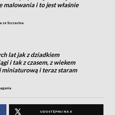
e malowania i to jest właśnie
 ze Szczecina
h lat jak z dziadkiem
ągi i tak z czasem, z wiekem
j miniaturową i teraz staram
Żagania
UDOSTĘPNIJ NA X