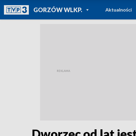
POWRÓT DO
GORZÓW WLKP.
Aktualności
TVP REGIONY
Dworzec od lat jest