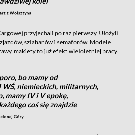
rawdziwej kolei
arz z Wolsztyna
argowej przyjechali po raz pierwszy. Ułożyli
ozjazdów, szlabanów i semaforów. Modele
wy, makiety to już efekt wieloletniej pracy.
poro, bo mamy od
I WŚ, niemieckich, militarnych,
, mamy IV i V epokę,
każdego coś się znajdzie
ielonej Góry