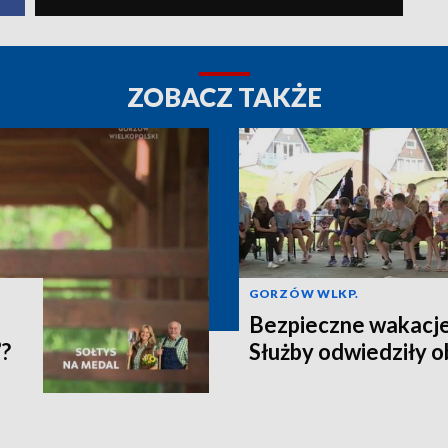
ZOBACZ TAKŻE
GORZÓW WLKP.
Bezpieczne wakacje
”?
Służby odwiedziły o