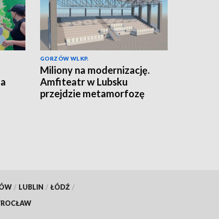
GORZÓW WLKP.
Miliony na modernizację.
za
Amfiteatr w Lubsku
przejdzie metamorfozę
KÓW
/
LUBLIN
/
ŁÓDŹ
/
ROCŁAW