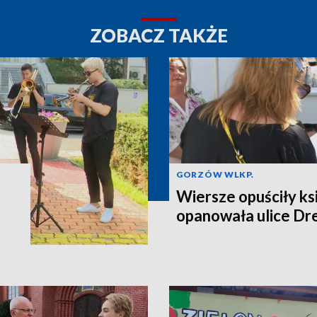
ZOBACZ TAKŻE
GORZÓW WLKP.
Wiersze opuściły ksi
opanowała ulice D