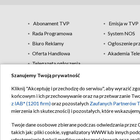
Abonament TVP
Emisja w TVP
Rada Programowa
System NOS
Biuro Reklamy
Ogłoszenie pr
Oferta Handlowa
Akademia Tele
Telegazeta ogłoszenia
Szanujemy Twoją prywatność
Regulamin TVP
Kliknij "Akceptuję i przechodzę do serwisu", aby wyrazić zg
końcowym i ich przechowywanie oraz na przetwarzanie Twoich
z IAB* (1201 firm)
oraz pozostałych
Zaufanych Partnerów T
mierzenia ich skuteczności) i pozostałych, które wskazujemy
Twoje dane osobowe zbierane podczas odwiedzania przez 
takich jak: pliki cookie, sygnalizatory WWW lub innych pod
udostępnianie funkcji mediów społecznościowych oraz anali