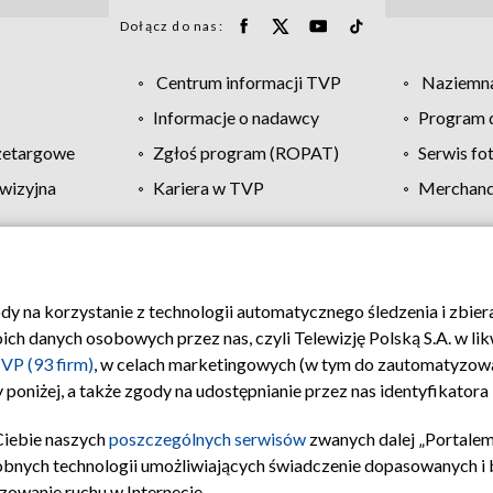
Dołącz do nas:
Centrum informacji TVP
Naziemna
Informacje o nadawcy
Program d
zetargowe
Zgłoś program (ROPAT)
Serwis fo
wizyjna
Kariera w TVP
Merchandi
Polityka prywatności
Moje zgody
Pomoc
Biuro re
ody na korzystanie z technologii automatycznego śledzenia i zbie
 danych osobowych przez nas, czyli Telewizję Polską S.A. w likw
VP (93 firm)
, w celach marketingowych (w tym do zautomatyzow
 poniżej, a także zgody na udostępnianie przez nas identyfikator
Ciebie naszych
poszczególnych serwisów
zwanych dalej „Portalem
obnych technologii umożliwiających świadczenie dopasowanych i be
zowanie ruchu w Internecie.