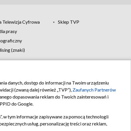
 Telewizja Cyfrowa
Sklep TVP
la prasy
tograficzny
sing (znaki)
klamy
Kontakt
rania danych, dostęp do informacji na Twoim urządzeniu
idacji (zwaną dalej również „TVP”),
Zaufanych Partnerów
anego dopasowania reklam do Twoich zainteresowań i
a PPID do Google.
”, w tym informacje zapisywane za pomocą technologii
zpiecznych usług, personalizację treści oraz reklam,