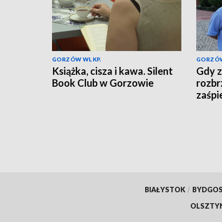
GORZÓW WLKP.
GORZÓW
Książka, cisza i kawa. Silent
Gdy z
Book Club w Gorzowie
rozbr
zaśpi
BIAŁYSTOK
/
BYDGO
OLSZTY