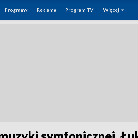
Programy
Reklama
Program TV
Więcej
 muzyki symfonicznej. Łu