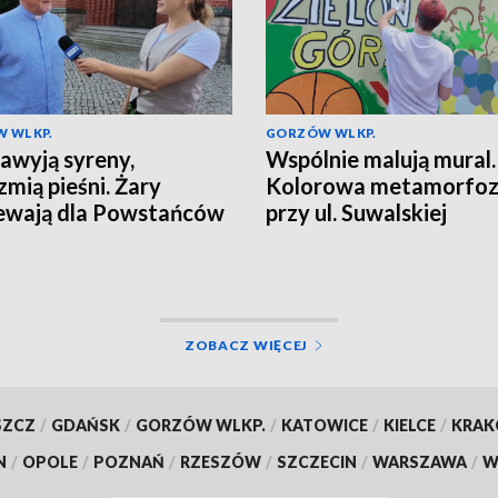
 WLKP.
GORZÓW WLKP.
awyją syreny,
Wspólnie malują mural.
zmią pieśni. Żary
Kolorowa metamorfo
ewają dla Powstańców
przy ul. Suwalskiej
ZOBACZ WIĘCEJ
SZCZ
/
GDAŃSK
/
GORZÓW WLKP.
/
KATOWICE
/
KIELCE
/
KRA
N
/
OPOLE
/
POZNAŃ
/
RZESZÓW
/
SZCZECIN
/
WARSZAWA
/
W