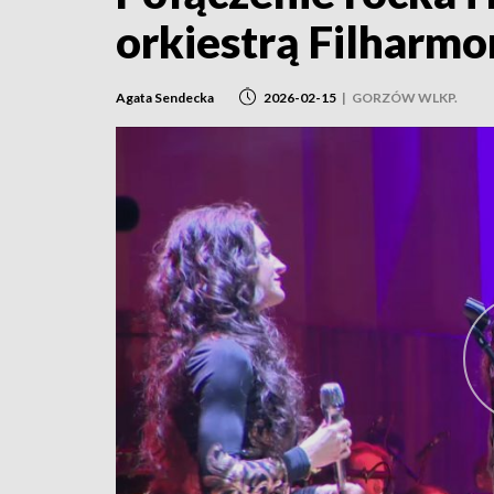
orkiestrą Filharmo
Agata Sendecka
2026-02-15
|
GORZÓW WLKP.