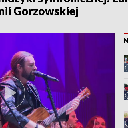
nii Gorzowskiej
N