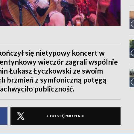
akończył się nietypowy koncert w
lentynkowy wieczór zagrali wspólnie
ianin Łukasz Łyczkowski ze swoim
ch brzmień z symfoniczną potęgą
zachwyciło publiczność.
UDOSTĘPNIJ NA X