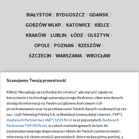
BIAŁYSTOK
/
BYDGOSZCZ
/
GDAŃSK
/
GORZÓW WLKP.
/
KATOWICE
/
KIELCE
/
KRAKÓW
/
LUBLIN
/
ŁÓDŹ
/
OLSZTYN
/
OPOLE
/
POZNAŃ
/
RZESZÓW
/
SZCZECIN
/
WARSZAWA
/
WROCŁAW
Szanujemy Twoją prywatność
Dołącz do nas:
Kliknij "Akceptuję i przechodzę do serwisu", aby wyrazić zgody na
korzystanie z technologii automatycznego śledzenia i zbierania danych,
TVP
dostęp do informacji na Twoim urządzeniu końcowym i ich
Abonament TVP
przechowywanie oraz na przetwarzanie Twoich danych osobowych przez
Regulamin TVP
nas, czyli Telewizję Polską S.A. w likwidacji (zwaną dalej również „TVP”),
Emisja w TVP
Polityka prywatności
Zaufanych Partnerów z IAB* (1201 firm)
oraz pozostałych
Zaufanych
Partnerów TVP (93 firm)
, w celach marketingowych (w tym do
Centrum informacji TVP
Moje zgody
zautomatyzowanego dopasowania reklam do Twoich zainteresowań i
mierzenia ich skuteczności) i pozostałych, które wskazujemy poniżej, a
Naziemna Telewizja Cyfrowa