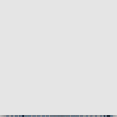
POWRÓT DO
GORZÓW WLKP.
TVP REGIONY
Nowa era dla Strzelec. Powstanie
centrum dronowych technologii za
ponad 200 mln zł
2026-02-05
Aleksandra Modzelan