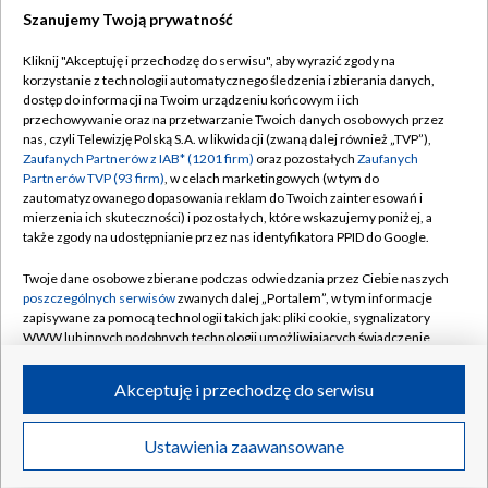
Szanujemy Twoją prywatność
Dołącz do nas:
Kliknij "Akceptuję i przechodzę do serwisu", aby wyrazić zgody na
korzystanie z technologii automatycznego śledzenia i zbierania danych,
TVP
dostęp do informacji na Twoim urządzeniu końcowym i ich
Abonament TVP
przechowywanie oraz na przetwarzanie Twoich danych osobowych przez
Regulamin TVP
nas, czyli Telewizję Polską S.A. w likwidacji (zwaną dalej również „TVP”),
Emisja w TVP
Polityka prywatności
Zaufanych Partnerów z IAB* (1201 firm)
oraz pozostałych
Zaufanych
Partnerów TVP (93 firm)
, w celach marketingowych (w tym do
Centrum informacji TVP
Moje zgody
zautomatyzowanego dopasowania reklam do Twoich zainteresowań i
mierzenia ich skuteczności) i pozostałych, które wskazujemy poniżej, a
Naziemna Telewizja Cyfrowa
Pomoc
także zgody na udostępnianie przez nas identyfikatora PPID do Google.
Sklep TVP
Biuro reklamy
Twoje dane osobowe zbierane podczas odwiedzania przez Ciebie naszych
Rada Programowa
Kontakt
poszczególnych serwisów
zwanych dalej „Portalem”, w tym informacje
zapisywane za pomocą technologii takich jak: pliki cookie, sygnalizatory
System NOS
WWW lub innych podobnych technologii umożliwiających świadczenie
dopasowanych i bezpiecznych usług, personalizację treści oraz reklam,
Informacje o nadawcy
Kanały
udostępnianie funkcji mediów społecznościowych oraz analizowanie
Akceptuję i przechodzę do serwisu
ruchu w Internecie.
Program dla prasy
©2026 Telewizja Polska S.A. w likwidacji
Biuro Reklamy
Twoje dane osobowe zbierane podczas odwiedzania przez Ciebie
Ustawienia zaawansowane
poszczególnych serwisów
na Portalu, takie jak adresy IP, identyfikatory
Ogłoszenie przetargowe
Twoich urządzeń końcowych i identyfikatory plików cookie, informacje o