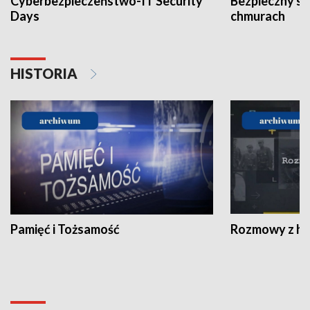
Cyberbezpieczeństwo-IT Security
Bezpieczny s
Days
chmurach
HISTORIA
Pamięć i Tożsamość
Rozmowy z his