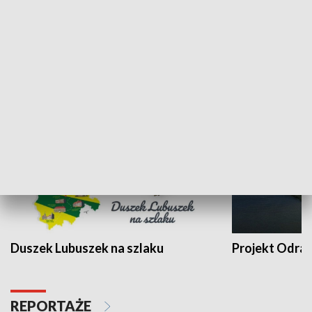
Kalejdoskop
Sołtys na med
WYPOCZYNEK I REKREACJA
Duszek Lubuszek na szlaku
Projekt Odra
REPORTAŻE