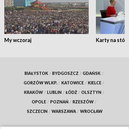
My wczoraj
Karty na stół:
BIAŁYSTOK
/
BYDGOSZCZ
/
GDAŃSK
/
GORZÓW WLKP.
/
KATOWICE
/
KIELCE
/
KRAKÓW
/
LUBLIN
/
ŁÓDŹ
/
OLSZTYN
/
OPOLE
/
POZNAŃ
/
RZESZÓW
/
SZCZECIN
/
WARSZAWA
/
WROCŁAW