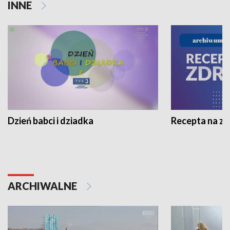
INNE
Dzień babci i dziadka
Recepta na z
ARCHIWALNE