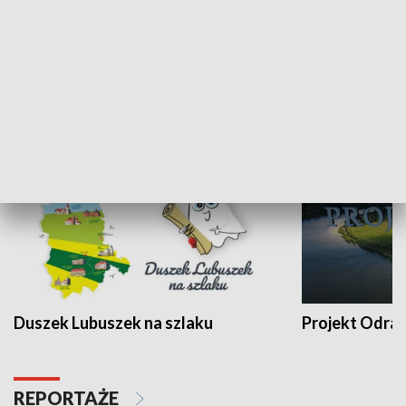
Kalejdoskop
Sołtys na med
WYPOCZYNEK I REKREACJA
Duszek Lubuszek na szlaku
Projekt Odra
REPORTAŻE