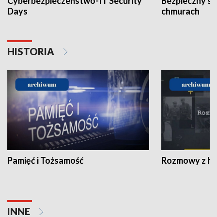
Cyberbezpieczeństwo-IT Security
Bezpieczny s
Days
chmurach
HISTORIA
Pamięć i Tożsamość
Rozmowy z his
INNE