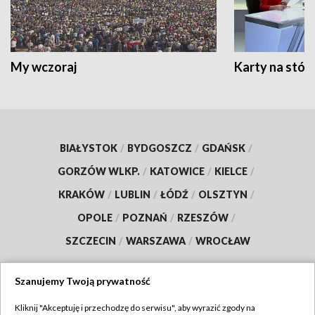
My wczoraj
Karty na stół:
BIAŁYSTOK
/
BYDGOSZCZ
/
GDAŃSK
/
GORZÓW WLKP.
/
KATOWICE
/
KIELCE
/
KRAKÓW
/
LUBLIN
/
ŁÓDŹ
/
OLSZTYN
/
OPOLE
/
POZNAŃ
/
RZESZÓW
/
SZCZECIN
/
WARSZAWA
/
WROCŁAW
Szanujemy Twoją prywatność
Dołącz do nas:
Kliknij "Akceptuję i przechodzę do serwisu", aby wyrazić zgody na