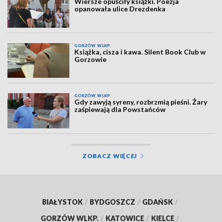
Wiersze opuściły książki. Poezja
opanowała ulice Drezdenka
GORZÓW WLKP.
Książka, cisza i kawa. Silent Book Club w
Gorzowie
GORZÓW WLKP.
Gdy zawyją syreny, rozbrzmią pieśni. Żary
zaśpiewają dla Powstańców
ZOBACZ WIĘCEJ
BIAŁYSTOK
/
BYDGOSZCZ
/
GDAŃSK
/
GORZÓW WLKP.
/
KATOWICE
/
KIELCE
/