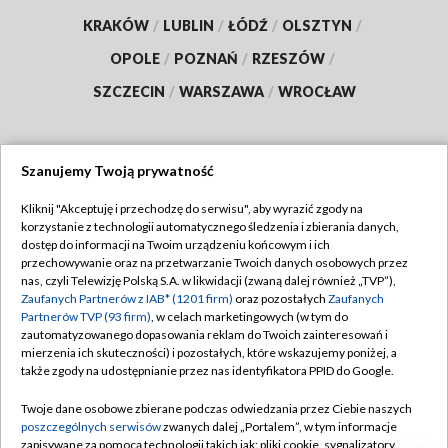
KRAKÓW
/
LUBLIN
/
ŁÓDŹ
/
OLSZTYN
/
OPOLE
/
POZNAŃ
/
RZESZÓW
/
SZCZECIN
/
WARSZAWA
/
WROCŁAW
Szanujemy Twoją prywatność
Dołącz do nas:
Kliknij "Akceptuję i przechodzę do serwisu", aby wyrazić zgody na
korzystanie z technologii automatycznego śledzenia i zbierania danych,
TVP
dostęp do informacji na Twoim urządzeniu końcowym i ich
Abonament TVP
przechowywanie oraz na przetwarzanie Twoich danych osobowych przez
Regulamin TVP
nas, czyli Telewizję Polską S.A. w likwidacji (zwaną dalej również „TVP”),
Emisja w TVP
Polityka prywatności
Zaufanych Partnerów z IAB* (1201 firm)
oraz pozostałych
Zaufanych
Partnerów TVP (93 firm)
, w celach marketingowych (w tym do
Centrum informacji TVP
Moje zgody
zautomatyzowanego dopasowania reklam do Twoich zainteresowań i
mierzenia ich skuteczności) i pozostałych, które wskazujemy poniżej, a
Naziemna Telewizja Cyfrowa
Pomoc
także zgody na udostępnianie przez nas identyfikatora PPID do Google.
Sklep TVP
Biuro reklamy
Twoje dane osobowe zbierane podczas odwiedzania przez Ciebie naszych
Rada Programowa
Kontakt
poszczególnych serwisów
zwanych dalej „Portalem”, w tym informacje
zapisywane za pomocą technologii takich jak: pliki cookie, sygnalizatory