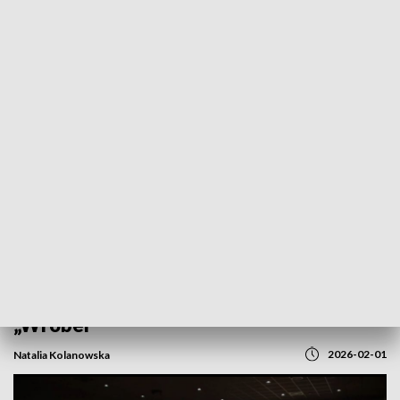
POWRÓT DO
GORZÓW WLKP.
TVP REGIONY
Kino Newa wraca do życia! Po remoncie
mieszkańcy obejrzeli projekcję filmu
„Wróbel”
2026-02-01
Natalia Kolanowska