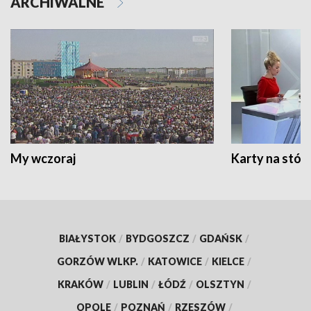
ARCHIWALNE
My wczoraj
Karty na stół:
BIAŁYSTOK
/
BYDGOSZCZ
/
GDAŃSK
/
GORZÓW WLKP.
/
KATOWICE
/
KIELCE
/
KRAKÓW
/
LUBLIN
/
ŁÓDŹ
/
OLSZTYN
/
OPOLE
/
POZNAŃ
/
RZESZÓW
/