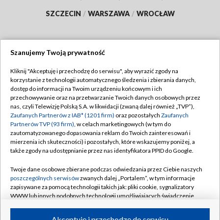
SZCZECIN
/
WARSZAWA
/
WROCŁAW
Szanujemy Twoją prywatność
Dołącz do nas:
Kliknij "Akceptuję i przechodzę do serwisu", aby wyrazić zgody na
korzystanie z technologii automatycznego śledzenia i zbierania danych,
TVP
dostęp do informacji na Twoim urządzeniu końcowym i ich
Abonament TVP
przechowywanie oraz na przetwarzanie Twoich danych osobowych przez
Regulamin TVP
nas, czyli Telewizję Polską S.A. w likwidacji (zwaną dalej również „TVP”),
Emisja w TVP
Polityka prywatności
Zaufanych Partnerów z IAB* (1201 firm)
oraz pozostałych
Zaufanych
Partnerów TVP (93 firm)
, w celach marketingowych (w tym do
Centrum informacji TVP
Moje zgody
zautomatyzowanego dopasowania reklam do Twoich zainteresowań i
mierzenia ich skuteczności) i pozostałych, które wskazujemy poniżej, a
Naziemna Telewizja Cyfrowa
Pomoc
także zgody na udostępnianie przez nas identyfikatora PPID do Google.
Sklep TVP
Biuro reklamy
Twoje dane osobowe zbierane podczas odwiedzania przez Ciebie naszych
Rada Programowa
Kontakt
poszczególnych serwisów
zwanych dalej „Portalem”, w tym informacje
zapisywane za pomocą technologii takich jak: pliki cookie, sygnalizatory
System NOS
WWW lub innych podobnych technologii umożliwiających świadczenie
dopasowanych i bezpiecznych usług, personalizację treści oraz reklam,
Informacje o nadawcy
Kanały
udostępnianie funkcji mediów społecznościowych oraz analizowanie
Akceptuję i przechodzę do serwisu