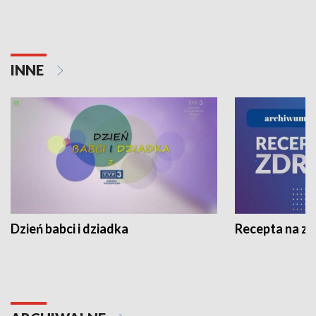
INNE
Dzień babci i dziadka
Recepta na z