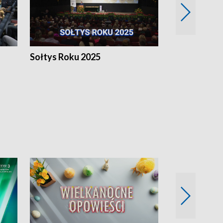
h
Sołtys Roku 2025
20 lat minęł
Wlkp.