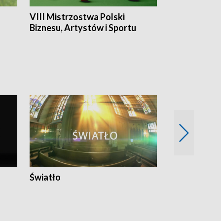
VIII Mistrzostwa Polski
Cztery kwar
Biznesu, Artystów i Sportu
Światło
Nowy adres