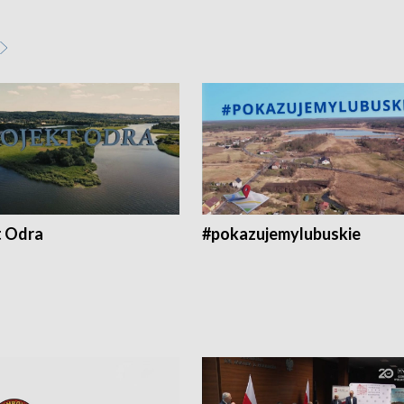
t Odra
#pokazujemylubuskie