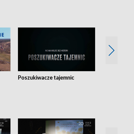
Poszukiwacze tajemnic
Kostrzyn na 