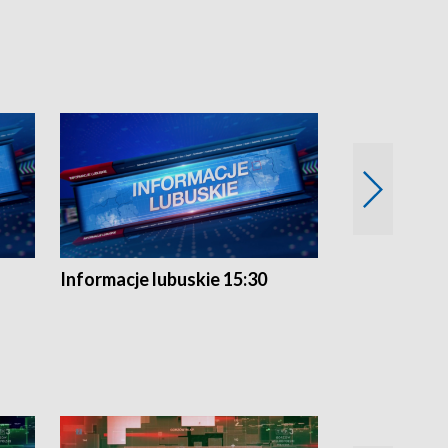
Informacje lubuskie 15:30
Przegląd ty