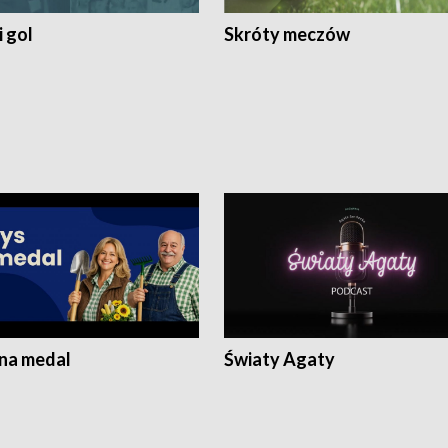
 gol
Skróty meczów
 na medal
Światy Agaty