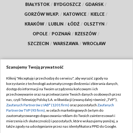
BIAŁYSTOK
/
BYDGOSZCZ
/
GDAŃSK
/
GORZÓW WLKP.
/
KATOWICE
/
KIELCE
/
KRAKÓW
/
LUBLIN
/
ŁÓDŹ
/
OLSZTYN
/
OPOLE
/
POZNAŃ
/
RZESZÓW
/
SZCZECIN
/
WARSZAWA
/
WROCŁAW
Szanujemy Twoją prywatność
Dołącz do nas:
Kliknij "Akceptuję i przechodzę do serwisu", aby wyrazić zgody na
korzystanie z technologii automatycznego śledzenia i zbierania danych,
TVP
dostęp do informacji na Twoim urządzeniu końcowym i ich
Abonament TVP
przechowywanie oraz na przetwarzanie Twoich danych osobowych przez
Regulamin TVP
nas, czyli Telewizję Polską S.A. w likwidacji (zwaną dalej również „TVP”),
Emisja w TVP
Polityka prywatności
Zaufanych Partnerów z IAB* (1201 firm)
oraz pozostałych
Zaufanych
Partnerów TVP (93 firm)
, w celach marketingowych (w tym do
Centrum informacji TVP
Moje zgody
zautomatyzowanego dopasowania reklam do Twoich zainteresowań i
mierzenia ich skuteczności) i pozostałych, które wskazujemy poniżej, a
Naziemna Telewizja Cyfrowa
Pomoc
także zgody na udostępnianie przez nas identyfikatora PPID do Google.
Sklep TVP