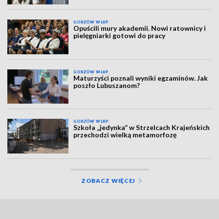
GORZÓW WLKP.
Opuścili mury akademii. Nowi ratownicy i
pielęgniarki gotowi do pracy
GORZÓW WLKP.
Maturzyści poznali wyniki egzaminów. Jak
poszło Lubuszanom?
GORZÓW WLKP.
Szkoła „jedynka” w Strzelcach Krajeńskich
przechodzi wielką metamorfozę
ZOBACZ WIĘCEJ