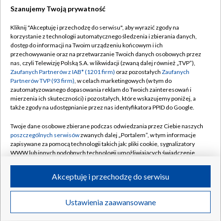
Szanujemy Twoją prywatność
Dołącz do nas:
Kliknij "Akceptuję i przechodzę do serwisu", aby wyrazić zgody na
korzystanie z technologii automatycznego śledzenia i zbierania danych,
TVP
dostęp do informacji na Twoim urządzeniu końcowym i ich
Abonament TVP
przechowywanie oraz na przetwarzanie Twoich danych osobowych przez
Regulamin TVP
nas, czyli Telewizję Polską S.A. w likwidacji (zwaną dalej również „TVP”),
Emisja w TVP
Polityka prywatności
Zaufanych Partnerów z IAB* (1201 firm)
oraz pozostałych
Zaufanych
Partnerów TVP (93 firm)
, w celach marketingowych (w tym do
Centrum informacji TVP
Moje zgody
zautomatyzowanego dopasowania reklam do Twoich zainteresowań i
mierzenia ich skuteczności) i pozostałych, które wskazujemy poniżej, a
Naziemna Telewizja Cyfrowa
Pomoc
także zgody na udostępnianie przez nas identyfikatora PPID do Google.
Sklep TVP
Biuro reklamy
Twoje dane osobowe zbierane podczas odwiedzania przez Ciebie naszych
Rada Programowa
Kontakt
poszczególnych serwisów
zwanych dalej „Portalem”, w tym informacje
zapisywane za pomocą technologii takich jak: pliki cookie, sygnalizatory
System NOS
WWW lub innych podobnych technologii umożliwiających świadczenie
dopasowanych i bezpiecznych usług, personalizację treści oraz reklam,
Informacje o nadawcy
Kanały
udostępnianie funkcji mediów społecznościowych oraz analizowanie
Akceptuję i przechodzę do serwisu
ruchu w Internecie.
Program dla prasy
©2026 Telewizja Polska S.A. w likwidacji
Biuro Reklamy
Twoje dane osobowe zbierane podczas odwiedzania przez Ciebie
Ustawienia zaawansowane
poszczególnych serwisów
na Portalu, takie jak adresy IP, identyfikatory
Ogłoszenie przetargowe
Twoich urządzeń końcowych i identyfikatory plików cookie, informacje o