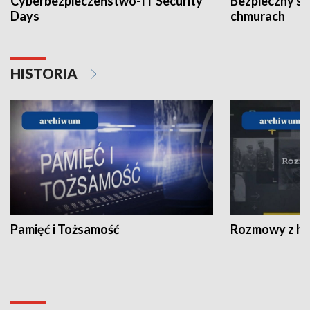
Cyberbezpieczeństwo-IT Security
Bezpieczny s
Days
chmurach
HISTORIA
Pamięć i Tożsamość
Rozmowy z his