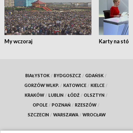
My wczoraj
Karty na stół:
BIAŁYSTOK
/
BYDGOSZCZ
/
GDAŃSK
/
GORZÓW WLKP.
/
KATOWICE
/
KIELCE
/
KRAKÓW
/
LUBLIN
/
ŁÓDŹ
/
OLSZTYN
/
OPOLE
/
POZNAŃ
/
RZESZÓW
/
SZCZECIN
/
WARSZAWA
/
WROCŁAW