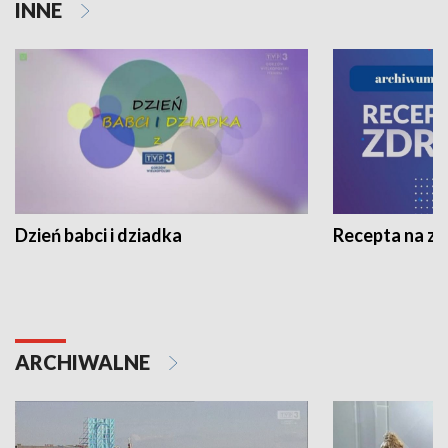
INNE
Dzień babci i dziadka
Recepta na z
ARCHIWALNE