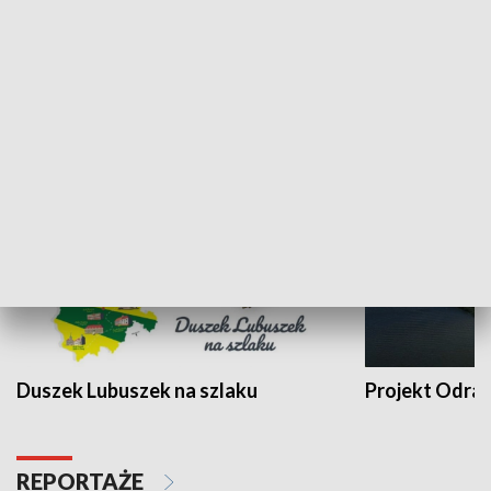
Kalejdoskop
Sołtys na med
WYPOCZYNEK I REKREACJA
Duszek Lubuszek na szlaku
Projekt Odra
REPORTAŻE