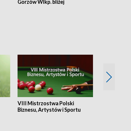
Gorzów Wlkp. bliżej
Lubuskie bliż
VIII Mistrzostwa Polski
Cztery kwar
Biznesu, Artystów i Sportu