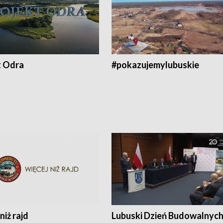
t Odra
#pokazujemylubuskie
niż rajd
Lubuski Dzień Budowalnyc