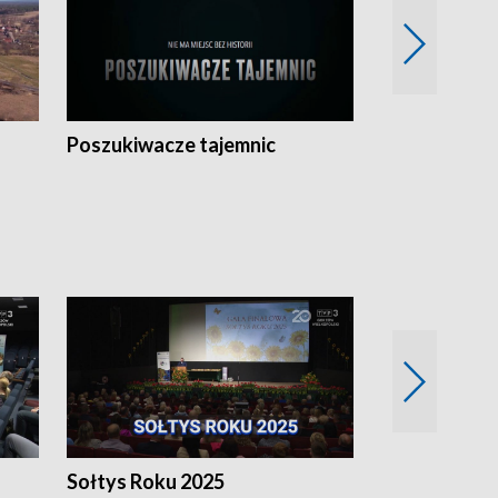
Poszukiwacze tajemnic
Kostrzyn na 
h
Sołtys Roku 2025
20 lat minęł