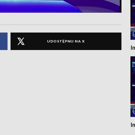
UDOSTĘPNIJ NA X
I
I