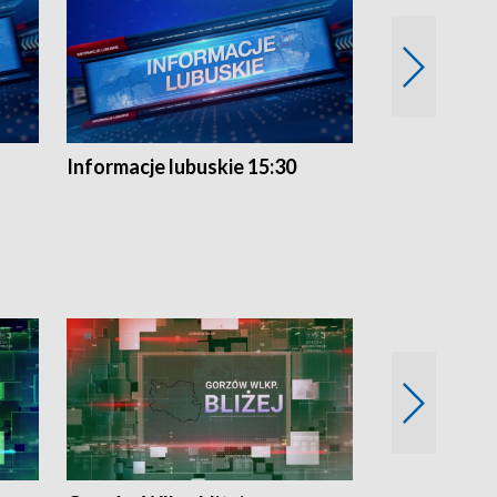
Informacje lubuskie 15:30
Przegląd ty