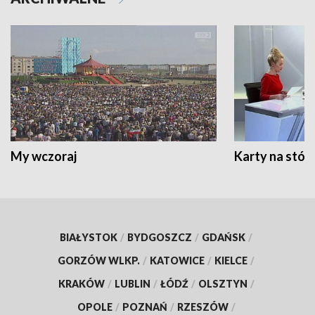
My wczoraj
Karty na stół:
BIAŁYSTOK
/
BYDGOSZCZ
/
GDAŃSK
/
GORZÓW WLKP.
/
KATOWICE
/
KIELCE
/
KRAKÓW
/
LUBLIN
/
ŁÓDŹ
/
OLSZTYN
/
OPOLE
/
POZNAŃ
/
RZESZÓW
/