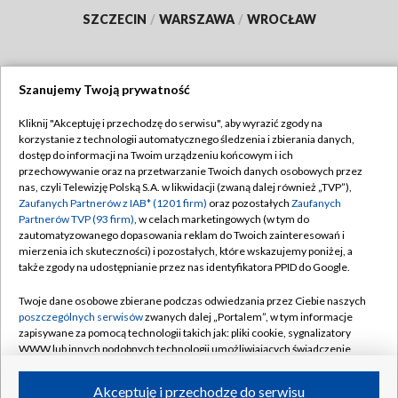
SZCZECIN
/
WARSZAWA
/
WROCŁAW
Szanujemy Twoją prywatność
Dołącz do nas:
Kliknij "Akceptuję i przechodzę do serwisu", aby wyrazić zgody na
korzystanie z technologii automatycznego śledzenia i zbierania danych,
TVP
dostęp do informacji na Twoim urządzeniu końcowym i ich
Abonament TVP
przechowywanie oraz na przetwarzanie Twoich danych osobowych przez
Regulamin TVP
nas, czyli Telewizję Polską S.A. w likwidacji (zwaną dalej również „TVP”),
Emisja w TVP
Polityka prywatności
Zaufanych Partnerów z IAB* (1201 firm)
oraz pozostałych
Zaufanych
Partnerów TVP (93 firm)
, w celach marketingowych (w tym do
Centrum informacji TVP
Moje zgody
zautomatyzowanego dopasowania reklam do Twoich zainteresowań i
mierzenia ich skuteczności) i pozostałych, które wskazujemy poniżej, a
Naziemna Telewizja Cyfrowa
Pomoc
także zgody na udostępnianie przez nas identyfikatora PPID do Google.
Sklep TVP
Biuro reklamy
Twoje dane osobowe zbierane podczas odwiedzania przez Ciebie naszych
Rada Programowa
Kontakt
poszczególnych serwisów
zwanych dalej „Portalem”, w tym informacje
zapisywane za pomocą technologii takich jak: pliki cookie, sygnalizatory
System NOS
WWW lub innych podobnych technologii umożliwiających świadczenie
dopasowanych i bezpiecznych usług, personalizację treści oraz reklam,
Informacje o nadawcy
Kanały
udostępnianie funkcji mediów społecznościowych oraz analizowanie
Akceptuję i przechodzę do serwisu
ruchu w Internecie.