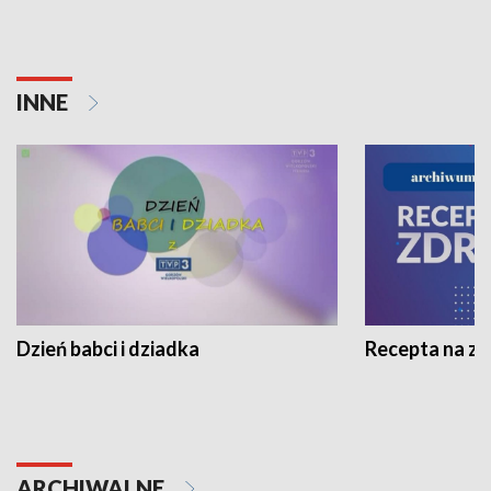
INNE
Dzień babci i dziadka
Recepta na z
ARCHIWALNE