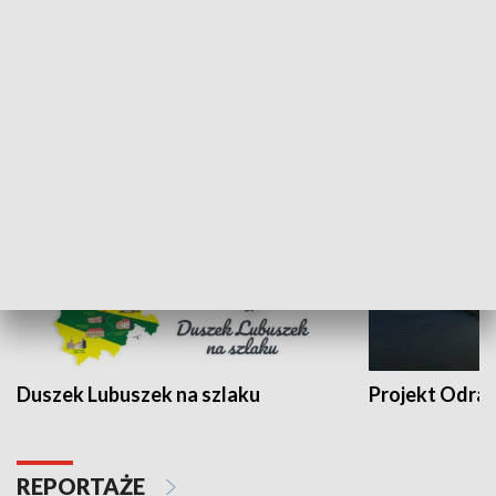
Kalejdoskop
Sołtys na med
WYPOCZYNEK I REKREACJA
Duszek Lubuszek na szlaku
Projekt Odra
REPORTAŻE