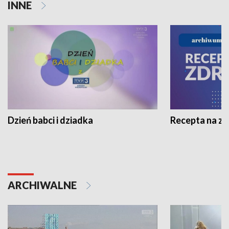
INNE
Dzień babci i dziadka
Recepta na z
ARCHIWALNE