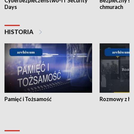
Cyberbezpieczeństwo-IT Security
Bezpieczny s
Days
chmurach
HISTORIA
Pamięć i Tożsamość
Rozmowy z his