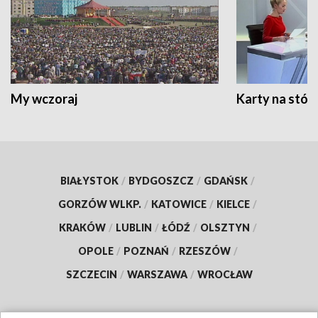
My wczoraj
Karty na stół:
BIAŁYSTOK
/
BYDGOSZCZ
/
GDAŃSK
/
GORZÓW WLKP.
/
KATOWICE
/
KIELCE
/
KRAKÓW
/
LUBLIN
/
ŁÓDŹ
/
OLSZTYN
/
OPOLE
/
POZNAŃ
/
RZESZÓW
/
SZCZECIN
/
WARSZAWA
/
WROCŁAW