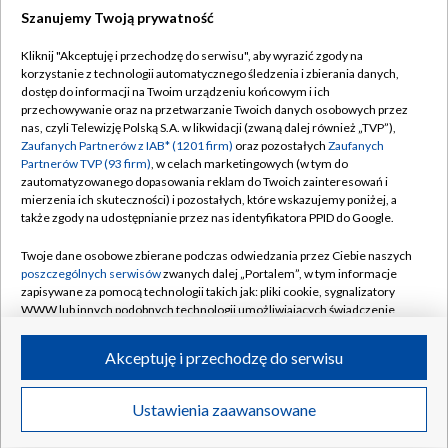
Szanujemy Twoją prywatność
Dołącz do nas:
Kliknij "Akceptuję i przechodzę do serwisu", aby wyrazić zgody na
korzystanie z technologii automatycznego śledzenia i zbierania danych,
TVP
dostęp do informacji na Twoim urządzeniu końcowym i ich
Abonament TVP
przechowywanie oraz na przetwarzanie Twoich danych osobowych przez
Regulamin TVP
nas, czyli Telewizję Polską S.A. w likwidacji (zwaną dalej również „TVP”),
Emisja w TVP
Polityka prywatności
Zaufanych Partnerów z IAB* (1201 firm)
oraz pozostałych
Zaufanych
Partnerów TVP (93 firm)
, w celach marketingowych (w tym do
Centrum informacji TVP
Moje zgody
zautomatyzowanego dopasowania reklam do Twoich zainteresowań i
mierzenia ich skuteczności) i pozostałych, które wskazujemy poniżej, a
Naziemna Telewizja Cyfrowa
Pomoc
także zgody na udostępnianie przez nas identyfikatora PPID do Google.
Sklep TVP
Biuro reklamy
Twoje dane osobowe zbierane podczas odwiedzania przez Ciebie naszych
Rada Programowa
Kontakt
poszczególnych serwisów
zwanych dalej „Portalem”, w tym informacje
zapisywane za pomocą technologii takich jak: pliki cookie, sygnalizatory
System NOS
WWW lub innych podobnych technologii umożliwiających świadczenie
dopasowanych i bezpiecznych usług, personalizację treści oraz reklam,
Informacje o nadawcy
Kanały
udostępnianie funkcji mediów społecznościowych oraz analizowanie
Akceptuję i przechodzę do serwisu
ruchu w Internecie.
Program dla prasy
©2026 Telewizja Polska S.A. w likwidacji
Biuro Reklamy
Twoje dane osobowe zbierane podczas odwiedzania przez Ciebie
Ustawienia zaawansowane
poszczególnych serwisów
na Portalu, takie jak adresy IP, identyfikatory
Ogłoszenie przetargowe
Twoich urządzeń końcowych i identyfikatory plików cookie, informacje o