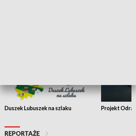
Kalejdoskop
Sołtys na med
WYPOCZYNEK I REKREACJA
Duszek Lubuszek na szlaku
Projekt Odra
REPORTAŻE