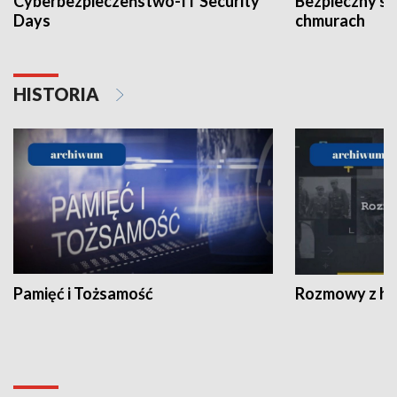
Cyberbezpieczeństwo-IT Security
Bezpieczny s
Days
chmurach
HISTORIA
Pamięć i Tożsamość
Rozmowy z his