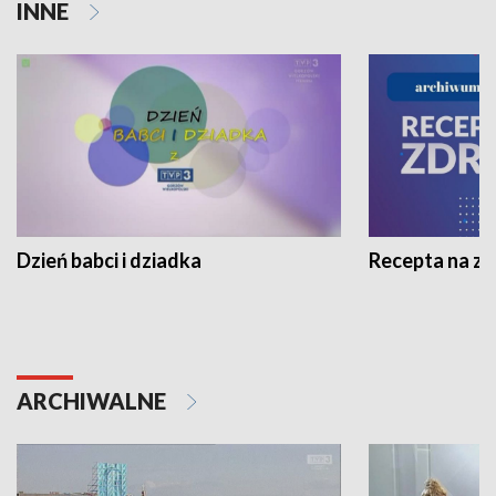
INNE
Dzień babci i dziadka
Recepta na z
ARCHIWALNE