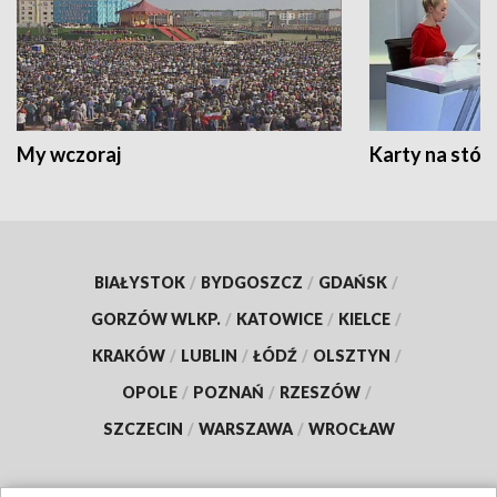
My wczoraj
Karty na stół:
BIAŁYSTOK
/
BYDGOSZCZ
/
GDAŃSK
/
GORZÓW WLKP.
/
KATOWICE
/
KIELCE
/
KRAKÓW
/
LUBLIN
/
ŁÓDŹ
/
OLSZTYN
/
OPOLE
/
POZNAŃ
/
RZESZÓW
/
SZCZECIN
/
WARSZAWA
/
WROCŁAW