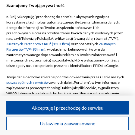
Szanujemy Twoją prywatność
Dołącz do nas:
Kliknij "Akceptuję i przechodzę do serwisu", aby wyrazić zgody na
korzystanie z technologii automatycznego śledzenia i zbierania danych,
TVP
dostęp do informacji na Twoim urządzeniu końcowym i ich
Abonament TVP
przechowywanie oraz na przetwarzanie Twoich danych osobowych przez
Regulamin TVP
nas, czyli Telewizję Polską S.A. w likwidacji (zwaną dalej również „TVP”),
Emisja w TVP
Polityka prywatności
Zaufanych Partnerów z IAB* (1201 firm)
oraz pozostałych
Zaufanych
Partnerów TVP (93 firm)
, w celach marketingowych (w tym do
Centrum informacji TVP
Moje zgody
zautomatyzowanego dopasowania reklam do Twoich zainteresowań i
mierzenia ich skuteczności) i pozostałych, które wskazujemy poniżej, a
Naziemna Telewizja Cyfrowa
Pomoc
także zgody na udostępnianie przez nas identyfikatora PPID do Google.
Sklep TVP
Biuro reklamy
Twoje dane osobowe zbierane podczas odwiedzania przez Ciebie naszych
Rada Programowa
Kontakt
poszczególnych serwisów
zwanych dalej „Portalem”, w tym informacje
zapisywane za pomocą technologii takich jak: pliki cookie, sygnalizatory
System NOS
WWW lub innych podobnych technologii umożliwiających świadczenie
dopasowanych i bezpiecznych usług, personalizację treści oraz reklam,
Informacje o nadawcy
Kanały
udostępnianie funkcji mediów społecznościowych oraz analizowanie
Akceptuję i przechodzę do serwisu
ruchu w Internecie.
Program dla prasy
©2026 Telewizja Polska S.A. w likwidacji
Biuro Reklamy
Twoje dane osobowe zbierane podczas odwiedzania przez Ciebie
Ustawienia zaawansowane
poszczególnych serwisów
na Portalu, takie jak adresy IP, identyfikatory
Ogłoszenie przetargowe
Twoich urządzeń końcowych i identyfikatory plików cookie, informacje o