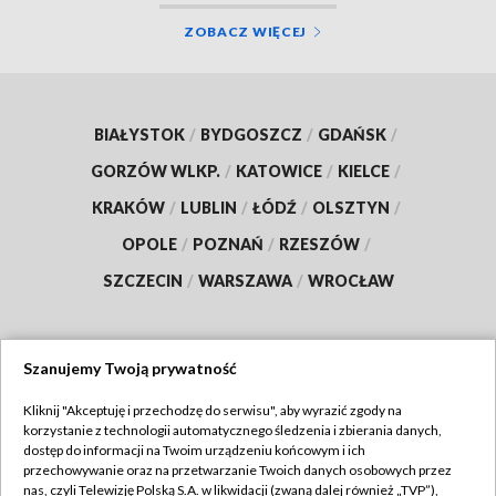
ZOBACZ WIĘCEJ
BIAŁYSTOK
/
BYDGOSZCZ
/
GDAŃSK
/
GORZÓW WLKP.
/
KATOWICE
/
KIELCE
/
KRAKÓW
/
LUBLIN
/
ŁÓDŹ
/
OLSZTYN
/
OPOLE
/
POZNAŃ
/
RZESZÓW
/
SZCZECIN
/
WARSZAWA
/
WROCŁAW
Szanujemy Twoją prywatność
Dołącz do nas:
Kliknij "Akceptuję i przechodzę do serwisu", aby wyrazić zgody na
korzystanie z technologii automatycznego śledzenia i zbierania danych,
TVP
dostęp do informacji na Twoim urządzeniu końcowym i ich
Abonament TVP
przechowywanie oraz na przetwarzanie Twoich danych osobowych przez
Regulamin TVP
nas, czyli Telewizję Polską S.A. w likwidacji (zwaną dalej również „TVP”),