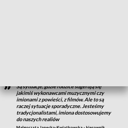
Zuzanna - tak nazwano 32 dziewczynki. Na drugim miejscu
znalazła się Hanna, a na trzecim Laura. W Gorzowie bardzo
podobnie. Pierwsze miejsce Zuzanna, drugie Hanna, a na
trzecim Emilia.
W Zielonej Górze najczęściej wybieranym imieniem męskim
był Ignacy, potem Antoni, a na trzecim stopniu podium Jan. W
Gorzowie wygrał Leon. Rodzice często wybierali tu też
imiona Antoni i Nikodem.
Są sytuacje, gdzie rodzice sugerują się
jakimiś wykonawcami muzycznymi czy
imionami z powieści, z filmów. Ale to są
raczej sytuacje sporadyczne. Jesteśmy
tradycjonalistami, imiona dostosowujemy
do naszych realiów
Małgorzata Janecka-Kwiatkowska - kierownik