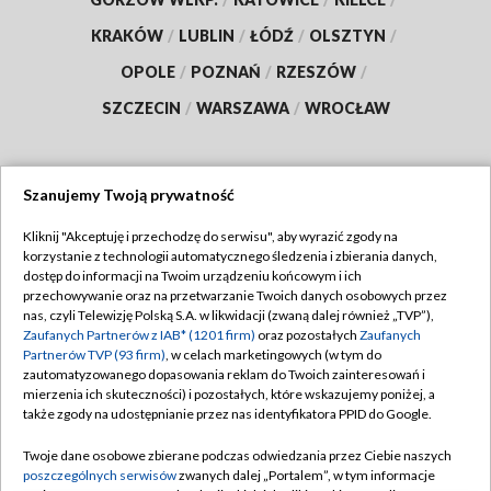
KRAKÓW
/
LUBLIN
/
ŁÓDŹ
/
OLSZTYN
/
OPOLE
/
POZNAŃ
/
RZESZÓW
/
SZCZECIN
/
WARSZAWA
/
WROCŁAW
Szanujemy Twoją prywatność
Dołącz do nas:
Kliknij "Akceptuję i przechodzę do serwisu", aby wyrazić zgody na
korzystanie z technologii automatycznego śledzenia i zbierania danych,
TVP
dostęp do informacji na Twoim urządzeniu końcowym i ich
Abonament TVP
przechowywanie oraz na przetwarzanie Twoich danych osobowych przez
Regulamin TVP
nas, czyli Telewizję Polską S.A. w likwidacji (zwaną dalej również „TVP”),
Emisja w TVP
Polityka prywatności
Zaufanych Partnerów z IAB* (1201 firm)
oraz pozostałych
Zaufanych
Partnerów TVP (93 firm)
, w celach marketingowych (w tym do
Centrum informacji TVP
Moje zgody
zautomatyzowanego dopasowania reklam do Twoich zainteresowań i
mierzenia ich skuteczności) i pozostałych, które wskazujemy poniżej, a
Naziemna Telewizja Cyfrowa
Pomoc
także zgody na udostępnianie przez nas identyfikatora PPID do Google.
Sklep TVP
Biuro reklamy
Twoje dane osobowe zbierane podczas odwiedzania przez Ciebie naszych
Rada Programowa
Kontakt
poszczególnych serwisów
zwanych dalej „Portalem”, w tym informacje