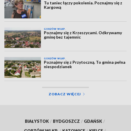
Tu taniec łączy pokolenia. Poznajmy się z
Kargową
GORZÓW WLKP.
Poznajmy się z Krzeszycami. Odkrywamy
gminę bez tajemnic
GORZÓW WLKP.
Poznajmy się z Przytoczną. To gmina pełna
niespodzianek
ZOBACZ WIĘCEJ
BIAŁYSTOK
/
BYDGOSZCZ
/
GDAŃSK
/
GORZÓW WLKP.
/
KATOWICE
/
KIELCE
/