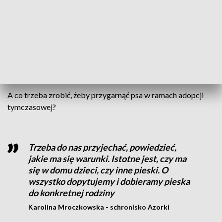
zachęca do adopcji tymczasowych.
Obecnie pod opieką schroniska znajduje się prawie 50 psów.
20 na szczęście znalazło już dom tymczasowy. Większość
osób, które zdecydowały się na taką formę pomocy, rozważa
pozostawienie zwierzęcia na stałe.
A co trzeba zrobić, żeby przygarnąć psa w ramach adopcji
tymczasowej?
Trzeba do nas przyjechać, powiedzieć,
jakie ma się warunki. Istotne jest, czy ma
się w domu dzieci, czy inne pieski. O
wszystko dopytujemy i dobieramy pieska
do konkretnej rodziny
Karolina Mroczkowska - schronisko Azorki