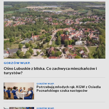
GORZÓW WLKP.
Ośno Lubuskie z bliska. Co zachwyca mieszkańców i
turystów?
GORZÓW WLKP.
Potrzebują młodych rąk. KGW z Osiedla
Poznańskiego szuka następców
GORZÓW WLKP.